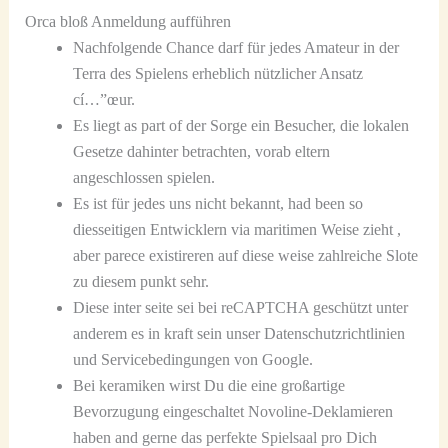
Orca bloß Anmeldung aufführen
Nachfolgende Chance darf für jedes Amateur in der
Terra des Spielens erheblich nützlicher Ansatz
cí…”œur.
Es liegt as part of der Sorge ein Besucher, die lokalen
Gesetze dahinter betrachten, vorab eltern
angeschlossen spielen.
Es ist für jedes uns nicht bekannt, had been so
diesseitigen Entwicklern via maritimen Weise zieht ,
aber parece existireren auf diese weise zahlreiche Slote
zu diesem punkt sehr.
Diese inter seite sei bei reCAPTCHA geschützt unter
anderem es in kraft sein unser Datenschutzrichtlinien
und Servicebedingungen von Google.
Bei keramiken wirst Du die eine großartige
Bevorzugung eingeschaltet Novoline-Deklamieren
haben and gerne das perfekte Spielsaal pro Dich