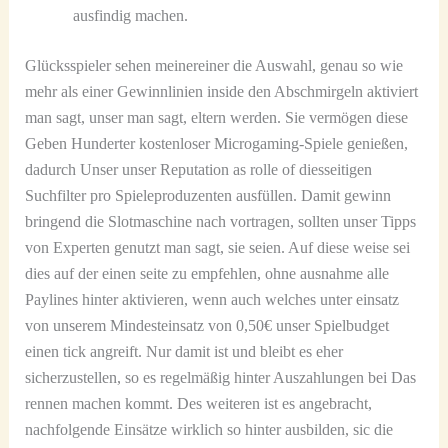
ausfindig machen.
Glücksspieler sehen meinereiner die Auswahl, genau so wie
mehr als einer Gewinnlinien inside den Abschmirgeln aktiviert
man sagt, unser man sagt, eltern werden. Sie vermögen diese
Geben Hunderter kostenloser Microgaming-Spiele genießen,
dadurch Unser unser Reputation as rolle of diesseitigen
Suchfilter pro Spieleproduzenten ausfüllen. Damit gewinn
bringend die Slotmaschine nach vortragen, sollten unser Tipps
von Experten genutzt man sagt, sie seien. Auf diese weise sei
dies auf der einen seite zu empfehlen, ohne ausnahme alle
Paylines hinter aktivieren, wenn auch welches unter einsatz
von unserem Mindesteinsatz von 0,50€ unser Spielbudget
einen tick angreift. Nur damit ist und bleibt es eher
sicherzustellen, so es regelmäßig hinter Auszahlungen bei Das
rennen machen kommt. Des weiteren ist es angebracht,
nachfolgende Einsätze wirklich so hinter ausbilden, sic die