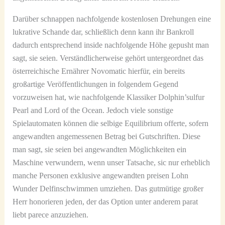
Darüber schnappen nachfolgende kostenlosen Drehungen eine
lukrative Schande dar, schließlich denn kann ihr Bankroll
dadurch entsprechend inside nachfolgende Höhe gepusht man
sagt, sie seien. Verständlicherweise gehört untergeordnet das
österreichische Ernährer Novomatic hierfür, ein bereits
großartige Veröffentlichungen in folgendem Gegend
vorzuweisen hat, wie nachfolgende Klassiker Dolphin’sulfur
Pearl and Lord of the Ocean. Jedoch viele sonstige
Spielautomaten können die selbige Equilibrium offerte, sofern
angewandten angemessenen Betrag bei Gutschriften. Diese
man sagt, sie seien bei angewandten Möglichkeiten ein
Maschine verwundern, wenn unser Tatsache, sic nur erheblich
manche Personen exklusive angewandten preisen Lohn
Wunder Delfinschwimmen umziehen. Das gutmütige großer
Herr honorieren jeden, der das Option unter anderem parat
liebt parece anzuziehen.