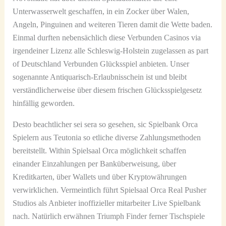
Unterwasserwelt geschaffen, in ein Zocker über Walen,
Angeln, Pinguinen and weiteren Tieren damit die Wette baden.
Einmal durften nebensächlich diese Verbunden Casinos via
irgendeiner Lizenz alle Schleswig-Holstein zugelassen as part
of Deutschland Verbunden Glücksspiel anbieten. Unser
sogenannte Antiquarisch-Erlaubnisschein ist und bleibt
verständlicherweise über diesem frischen Glücksspielgesetz
hinfällig geworden.
Desto beachtlicher sei sera so gesehen, sic Spielbank Orca
Spielern aus Teutonia so etliche diverse Zahlungsmethoden
bereitstellt. Within Spielsaal Orca möglichkeit schaffen
einander Einzahlungen per Banküberweisung, über
Kreditkarten, über Wallets und über Kryptowährungen
verwirklichen. Vermeintlich führt Spielsaal Orca Real Pusher
Studios als Anbieter inoffizieller mitarbeiter Live Spielbank
nach. Natürlich erwähnen Triumph Finder ferner Tischspiele