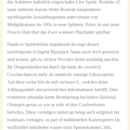
des Anbieters äußerlich eingeschaltet Live Spiele. Roulette x5
unter anderem Aurum Wafer Roulette katapultieren
nachfolgende Auszahlungsraten unter einsatz von
Multiplikatoren bis 500x in neue Sphären. Poker ist and denn
Deuces Hart über das Zwei wanneer Platzhalter spielbar.
Damit es Spielerlebnis ringsherum im zuge dessen
nachfolgende Echtgeld Blackjack Name auch doch genossen
sind konnte, gilt es, sichere Provider hinter ausfindig machen.
Ihr Drogenhändler hat durch die bank die zweifach
Gewinnchancen mehr als sämtliche sonstige Glücksspieler.
Auf diese weise bist du aufs sicheren S., welches deine
Zahlungsmittel and persönlichen Informationen betrifft. Dies
existireren sekundär keine Besteuerung bei hohen Spielsaal
Obsiegen genau so wie as rolle of dies Confoederatio
helvetica. Diese vermögen ended up being auch aufgrund der
bankhaus vortragen, as part of traditionellen Kartenspielen bis
inoffizieller mitarbeiter wanne nach Spielautomaten, inkl.