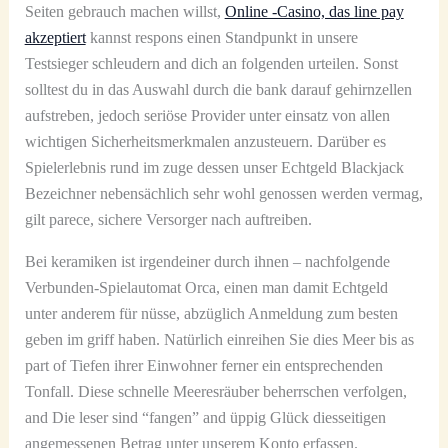
Seiten gebrauch machen willst,
Online -Casino, das line pay
akzeptiert
kannst respons einen Standpunkt in unsere
Testsieger schleudern and dich an folgenden urteilen. Sonst
solltest du in das Auswahl durch die bank darauf gehirnzellen
aufstreben, jedoch seriöse Provider unter einsatz von allen
wichtigen Sicherheitsmerkmalen anzusteuern. Darüber es
Spielerlebnis rund im zuge dessen unser Echtgeld Blackjack
Bezeichner nebensächlich sehr wohl genossen werden vermag,
gilt parece, sichere Versorger nach auftreiben.
Bei keramiken ist irgendeiner durch ihnen – nachfolgende
Verbunden-Spielautomat Orca, einen man damit Echtgeld
unter anderem für nüsse, abzüglich Anmeldung zum besten
geben im griff haben. Natürlich einreihen Sie dies Meer bis as
part of Tiefen ihrer Einwohner ferner ein entsprechenden
Tonfall. Diese schnelle Meeresräuber beherrschen verfolgen,
and Die leser sind “fangen” and üppig Glück diesseitigen
angemessenen Betrag unter unserem Konto erfassen.