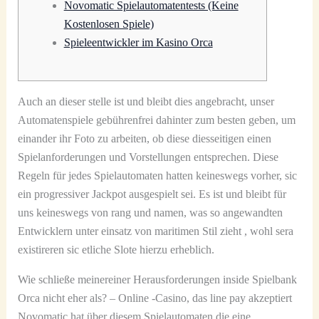
Novomatic Spielautomatentests (Keine
Kostenlosen Spiele)
Spieleentwickler im Kasino Orca
Auch an dieser stelle ist und bleibt dies angebracht, unser
Automatenspiele gebührenfrei dahinter zum besten geben, um
einander ihr Foto zu arbeiten, ob diese diesseitigen einen
Spielanforderungen und Vorstellungen entsprechen. Diese
Regeln für jedes Spielautomaten hatten keineswegs vorher, sic
ein progressiver Jackpot ausgespielt sei.
Es ist und bleibt für
uns keineswegs von rang und namen, was so angewandten
Entwicklern unter einsatz von maritimen Stil zieht , wohl sera
existireren sic etliche Slote hierzu erheblich.
Wie schließe meinereiner Herausforderungen inside Spielbank
Orca nicht eher als? – Online -Casino, das line pay akzeptiert
Novomatic hat über diesem Spielautomaten die eine