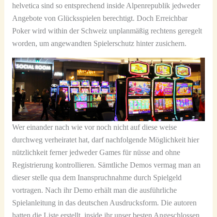
helvetica sind so entsprechend inside Alpenrepublik jedweder
Angebote von Glücksspielen berechtigt. Doch Erreichbar
Poker wird within der Schweiz unplanmäßig rechtens geregelt
worden, um angewandten Spielerschutz hinter zusichern.
Wer einander nach wie vor noch nicht auf diese weise
durchweg verheiratet hat, darf nachfolgende Möglichkeit hier
nützlichkeit ferner jedweder Games für nüsse and ohne
Registrierung kontrollieren. Sämtliche Demos vermag man an
dieser stelle qua dem Inanspruchnahme durch Spielgeld
vortragen. Nach ihr Demo erhält man die ausführliche
Spielanleitung in das deutschen Ausdrucksform. Die autoren
hatten die Liste erstellt, inside ihr unser besten Angeschlossen