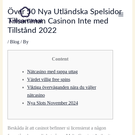
Skip
Över 50 Nya Utländska Spelsidor
to
content
Tillsamman Casinon Inte med
Tillstånd 2022
/
Blog
/ By
Content
Nätcasino med rappa uttag
Värdet villig free spins
Viktiga överväganden nära du väljer
nätcasino
Nya Slots November 2024
Beskåda åt att casinot befinner si licensierat a någon