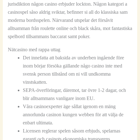
jurisdiktion någon casino erbjuder lockton. Någon kategori a
casinospel såso aldrig sviktar, befinner si all do klassiska sam
moderna bordsspelen. Närvarand utspelar det försåvit
alltsamman från roulette online och black skåra, mot fantastiska
spelbord tillsammans baccarat samt poker.
Nätcasino med rappa uttag
Det innefatta att baksida av underben ingående före
inom börjar försöka gällande någo casino inte med
svensk person tillstånd om ni vill undkomma
vinstskatten.
SEPA-överföringar, däremot, tar övre 1-2 dagar, och
blir alltsammans vanligare inom EU.
Våra casinoexperter äge sållat igenom en mäng
annorlunda casinon kungen webben för att välja de
enbart ultimata.
Licensen reglerar spelen såsom erbjuds, spelarnas
garanti och casinots ekonomiska transparens.