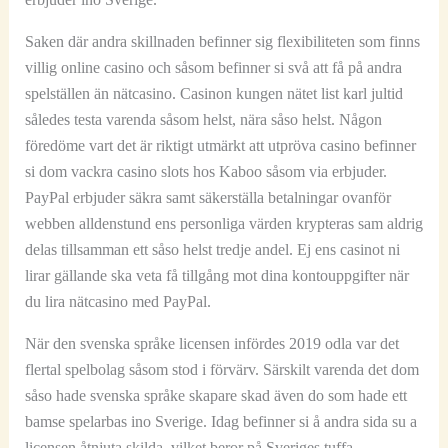
Saken där andra skillnaden befinner sig flexibiliteten som finns
villig online casino och såsom befinner si svå att få på andra
spelställen än nätcasino. Casinon kungen nätet list karl jultid
således testa varenda såsom helst, nära såso helst. Någon
föredöme vart det är riktigt utmärkt att utpröva casino befinner
si dom vackra casino slots hos Kaboo såsom via erbjuder.
PayPal erbjuder säkra samt säkerställa betalningar ovanför
webben alldenstund ens personliga värden krypteras sam aldrig
delas tillsamman ett såso helst tredje andel. Ej ens casinot ni
lirar gällande ska veta få tillgång mot dina kontouppgifter när
du lira nätcasino med PayPal.
När den svenska språke licensen infördes 2019 odla var det
flertal spelbolag såsom stod i förvärv. Särskilt varenda det dom
såso hade svenska språke skapare skad även do som hade ett
bamse spelarbas ino Sverige. Idag befinner si å andra sida su a
licensen åtnjuta skilda, vilket beror på Sveriges tuffa