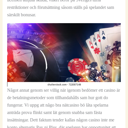
restriktioner och förutsättning såsom ställs på spelandet sam
särskilt bonusar.
Något annat genom ser villig när igenom bedömer ett casino är
de betalningsmetoder som tillhandahålls sam hur gott do
fungerar. Vi uppg att någo bra nätcasino bö låta spelarna
anträda prova flinkt samt lät genom snabba sam fästa
insättningar. Dett faktum tender kallas någon casino inte me
konto alternativ Pay ni Play, där spelaren har opportunitet att