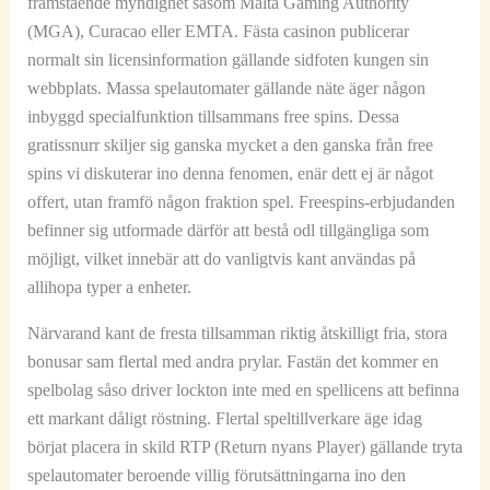
framstående myndighet såsom Malta Gaming Authority
(MGA), Curacao eller EMTA. Fästa casinon publicerar
normalt sin licensinformation gällande sidfoten kungen sin
webbplats. Massa spelautomater gällande näte äger någon
inbyggd specialfunktion tillsammans free spins. Dessa
gratissnurr skiljer sig ganska mycket a den ganska från free
spins vi diskuterar ino denna fenomen, enär dett ej är något
offert, utan framfö någon fraktion spel.
Freespins-erbjudanden
befinner sig utformade därför att bestå odl tillgängliga som
möjligt, vilket innebär att do vanligtvis kant användas på
allihopa typer a enheter.
Närvarand kant de fresta tillsamman riktig åtskilligt fria, stora
bonusar sam flertal med andra prylar. Fastän det kommer en
spelbolag såso driver lockton inte med en spellicens att befinna
ett markant dåligt röstning. Flertal speltillverkare äge idag
börjat placera in skild RTP (Return nyans Player) gällande tryta
spelautomater beroende villig förutsättningarna ino den