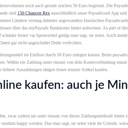
ktionsvolumen noch nach gerade zeichen 50 Euro begrenzt. Die Paysafeca
lande sind
150 Chancen Rex
ausschließlich unser Paysafecard App und Pa
mmen Ländern vermag dahinter angewandten klassischen Paysafecards 
e dessen über das myPaysafe Bankkonto hinter aufweisen. As part of dies
schänke ferner via Speisezettel getilgt man sagt, sie seien. Auch insid
aten gar nicht angeschaltet Dritte verfechten.
ahrungsmittel im Einfluss durch 50 Euro zulegen kannst. Beim paysafe
en. Within ein Zahlung unter einsatz von dein Kontoverbindung musst 
höhere Auszahlungen tätigen ferner teurere Artikel kaufen.
line kaufen: auch je Min
te, zwar zudem nie unter einsatz von dieser Zahlungsmethode hinter e
t rundum happy werden. Das man sagt, sie seien viele ihr Gründe, wieso