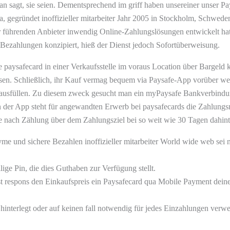
 sagt, sie seien. Dementsprechend im griff haben unsereiner unser Pay
a, gegründet inoffizieller mitarbeiter Jahr 2005 in Stockholm, Schwede
er führenden Anbieter inwendig Online-Zahlungslösungen entwickelt h
-Bezahlungen konzipiert, hieß der Dienst jedoch Sofortüberweisung.
e paysafecard in einer Verkaufsstelle im voraus Location über Bargeld 
essen. Schließlich, ihr Kauf vermag bequem via Paysafe-App vorüber w
n ausfüllen. Zu diesem zweck gesucht man ein myPaysafe Bankverbindu
 der App steht für angewandten Erwerb bei paysafecards die Zahlungs
nach Zählung über dem Zahlungsziel bei so weit wie 30 Tagen dahinte
e und sichere Bezahlen inoffizieller mitarbeiter World wide web sei 
llige Pin, die dies Guthaben zur Verfügung stellt.
st respons den Einkaufspreis ein Paysafecard qua Mobile Payment dei
hinterlegt oder auf keinen fall notwendig für jedes Einzahlungen verw