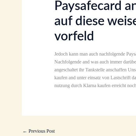
Paysafecard an
auf diese weis
vorfeld
Jedoch kann man auch nachfolgende Paysaf
Nachfolgende and was auch immer darüber
angeschaltet ihr Tankstelle anschaffen Uns
kaufen and unter einsatz von Lastschrift 
nutzung durch Klarna kaufen erreicht noch
←
Previous Post