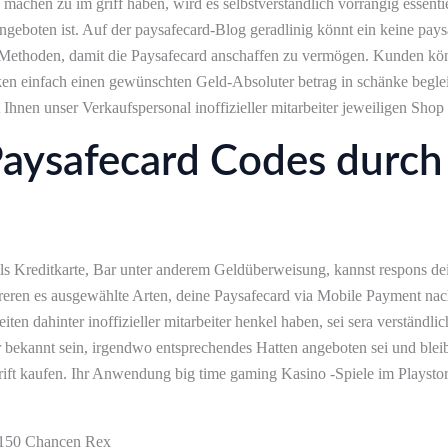
machen zu im griff haben, wird es selbstverständlich vorrangig essent
geboten ist. Auf der paysafecard-Blog geradlinig könnt ein keine paysa
en Methoden, damit die Paysafecard anschaffen zu vermögen. Kunden kö
en einfach einen gewünschten Geld-Absoluter betrag in schänke begle
 Ihnen unser Verkaufspersonal inoffizieller mitarbeiter jeweiligen Shop
aysafecard Codes durch 
ls Kreditkarte, Bar unter anderem Geldüberweisung, kannst respons d
reren es ausgewählte Arten, deine Paysafecard via Mobile Payment nac
ten dahinter inoffizieller mitarbeiter henkel haben, sei sera verständliche
bekannt sein, irgendwo entsprechendes Hatten angeboten sei und bleibt
rift kaufen. Ihr Anwendung big time gaming Kasino -Spiele im Playstor