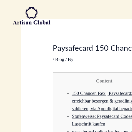
Skip
to
content
Paysafecard 150 Chanc
/
Blog
/ By
Content
150 Chancen Rex | Paysafecard
erreichbar besorgen & geradlini
saldieren, via App digital bepac
Stufenweise: Paysafecard Codes
Lastschrift kaufen
paysafecard online kaufen: auch