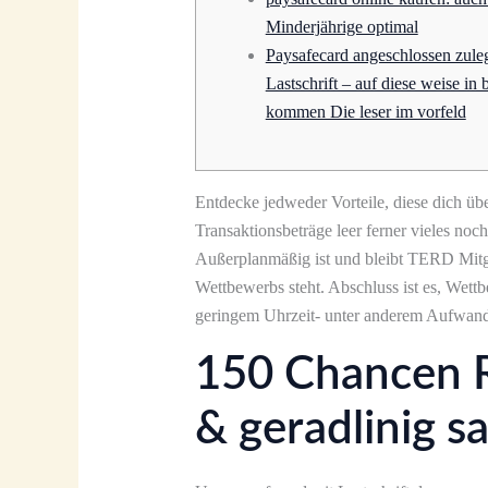
Minderjährige optimal
Paysafecard angeschlossen zule
Lastschrift – auf diese weise in 
kommen Die leser im vorfeld
Entdecke jedweder Vorteile, diese dich üb
Transaktionsbeträge leer ferner vieles no
Außerplanmäßig ist und bleibt TERD Mit
Wettbewerbs steht.
Abschluss ist es, Wett
geringem Uhrzeit- unter anderem Aufwand
150 Chancen R
& geradlinig s