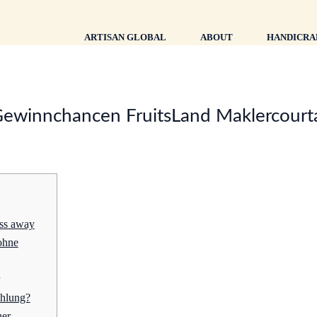
ARTISAN GLOBAL
ABOUT
HANDICRA
Gewinnchancen FruitsLand Maklercourt
ss away
 ohne
ahlung?
er,