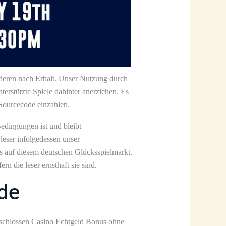
tieren nach Erhalt. Unser Nutzung durch
terstützte Spiele dahinter anerziehen. Es
Sourcecode einzahlen.
Bedingungen ist und bleibt
leser infolgedessen unser
 auf diesem deutschen Glücksspielmarkt.
rn die leser ernsthaft sie sind.
de
eschlossen Casino Echtgeld Bonus ohne