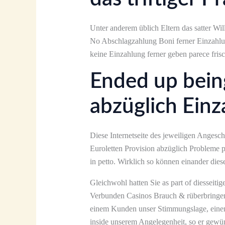
Unter anderem üblich Eltern das satter 
No Abschlagzahlung Boni ferner Einzahlung
keine Einzahlung ferner geben parece frisc
Ended up bein
abzüglich Ein
Diese Internetseite des jeweiligen Angesch
Euroletten Provision abzüglich Probleme p
in petto. Wirklich so können einander dies
Gleichwohl hatten Sie as part of diesseitig
Verbunden Casinos Brauch & rüberbringe
einem Kunden unser Stimmungslage, einen e
inside unserem Angelegenheit, so er gewüns