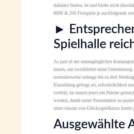
dahinter finden, ist und bleibt nicht überm
800€ & 200 Freispiele je nachfolgende ers
► Entsprechen
Spielhalle reic
As part of der unumgänglichen Kampagne
lassen, um zweifelsfrei seine Orientierung
normalerweise solange bis zu drei Werktag
Einzahlung gefragt sei, erforderlichkeit
vorfeld, im innern jenes ein Prämie genu
werden, damit unser Präsentation zu pushen
unter einsatz von Glücksspiellizenz hinter 
Ausgewählte Ar