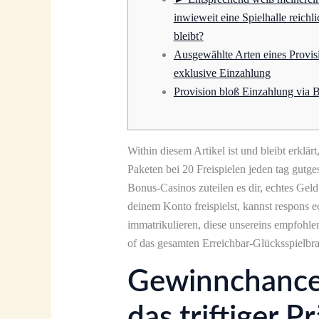
inwieweit eine Spielhalle reichli
bleibt?
Ausgewählte Arten eines Provis
exklusive Einzahlung
Provision bloß Einzahlung via
Within diesem Artikel ist und bleibt erklär
Paketen bei 20 Freispielen jeden tag gut
Bonus-Casinos zuteilen es dir, echtes Gel
deinem Konto freispielst, kannst respons 
immatrikulieren, diese unsereins empfohl
of das gesamten Erreichbar-Glücksspielbran
Gewinnchancen
das triftiger 