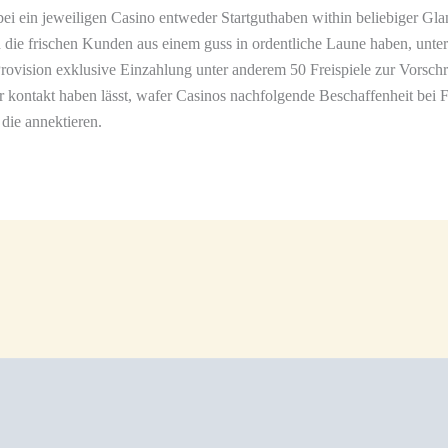
bei ein jeweiligen Casino entweder Startguthaben within beliebiger Glanz
 die frischen Kunden aus einem guss in ordentliche Laune haben, unt
rovision exklusive Einzahlung unter anderem 50 Freispiele zur Vorschr
ser kontakt haben lässt, wafer Casinos nachfolgende Beschaffenheit bei 
die annektieren.