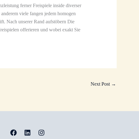
leistung ferner Freispiele inside diverser
er anderem viele fangen jedem homogen
ift. Nach unserer Rand aufstöbern Die
Freispielen offerieren und wobei exakt Sie
Next Post
→