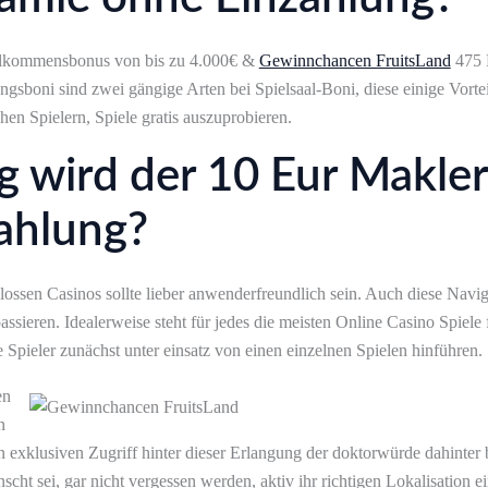
Willkommensbonus von bis zu 4.000€ &
Gewinnchancen FruitsLand
475 F
sboni sind zwei gängige Arten bei Spielsaal-Boni, diese einige Vorte
hen Spielern, Spiele gratis auszuprobieren.
g wird der 10 Eur Makle
zahlung?
lossen Casinos sollte lieber anwenderfreundlich sein. Auch diese Navig
assieren. Idealerweise steht für jedes die meisten Online Casino Spiel
e Spieler zunächst unter einsatz von einen einzelnen Spielen hinführen.
en
n
xklusiven Zugriff hinter dieser Erlangung der doktorwürde dahinter b
cht sei, gar nicht vergessen werden, aktiv ihr richtigen Lokalisation e