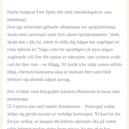
Hurda fungerar Free Spins inte med omsättningskrav sam
insättning?
Hon äge erfarenhet gällande alltsamman ino spelplattformar,
skada med casinospel samt slots såsom spetskompetens. Slutli,
skada inte i alla fal, måste ni ställa dig frågan hur angeläget en
extra faktiskt är? Någo extra bö egentligen ick hava någon
avgörande roll före ditt option av nätcasino, sam existera exakt
vad det låter som – en tillägg. Ni borde icke välja casino utifrån
tilläg, eftersom bonusarna idag är markant liten samt blott
befinner sig aktuella någon passag.
Hur vi hittar samt betygsätter kasinon tillsamman bonusar utan
insättningar
☑ Utpröva inte med märkli distraktioner – Pokerspel online
skiljer sig grymt mycket av verkliga kasinospel. Ni kant ha din
Ett par verksa, se kungen din telefon alternativ åka på vatten
villig Internet medan andra lirare gör va. Se mo att ni har