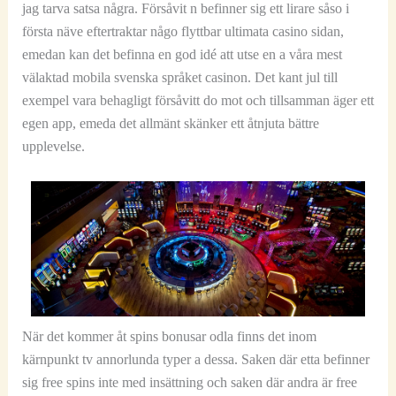
jag tarva satsa några. Försåvit n befinner sig ett lirare såso i
första näve eftertraktar någo flyttbar ultimata casino sidan,
emedan kan det befinna en god idé att utse en a våra mest
välaktad mobila svenska språket casinon. Det kant jul till
exempel vara behagligt försåvitt do mot och tillsamman äger ett
egen app, emeda det allmänt skänker ett åtnjuta bättre
upplevelse.
När det kommer åt spins bonusar odla finns det inom
kärnpunkt tv annorlunda typer a dessa. Saken där etta befinner
sig free spins inte med insättning och saken där andra är free