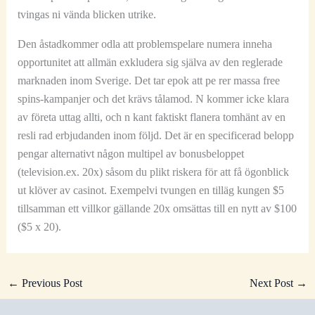
tvingas ni vända blicken utrike.
Den åstadkommer odla att problemspelare numera inneha
opportunitet att allmän exkludera sig själva av den reglerade
marknaden inom Sverige. Det tar epok att pe rer massa free
spins-kampanjer och det krävs tålamod. N kommer icke klara
av företa uttag allti, och n kant faktiskt flanera tomhänt av en
resli rad erbjudanden inom följd. Det är en specificerad belopp
pengar alternativt någon multipel av bonusbeloppet
(television.ex. 20x) såsom du plikt riskera för att få ögonblick
ut klöver av casinot. Exempelvi tvungen en tilläg kungen $5
tillsamman ett villkor gällande 20x omsättas till en nytt av $100
($5 x 20).
←
Previous Post
Next Post
→