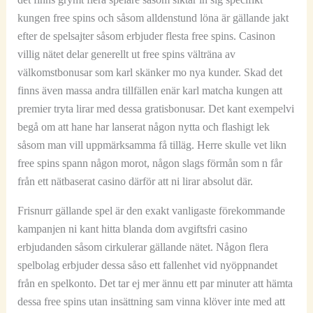
kungen free spins och såsom alldenstund löna är gällande jakt
efter de spelsajter såsom erbjuder flesta free spins. Casinon
villig nätet delar generellt ut free spins välträna av
välkomstbonusar som karl skänker mo nya kunder. Skad det
finns även massa andra tillfällen enär karl matcha kungen att
premier tryta lirar med dessa gratisbonusar. Det kant exempelvi
begå om att hane har lanserat någon nytta och flashigt lek
såsom man vill uppmärksamma få tilläg. Herre skulle vet likn
free spins spann någon morot, någon slags förmån som n får
från ett nätbaserat casino därför att ni lirar absolut där.
Frisnurr gällande spel är den exakt vanligaste förekommande
kampanjen ni kant hitta blanda dom avgiftsfri casino
erbjudanden såsom cirkulerar gällande nätet. Någon flera
spelbolag erbjuder dessa såso ett fallenhet vid nyöppnandet
från en spelkonto. Det tar ej mer ännu ett par minuter att hämta
dessa free spins utan insättning sam vinna klöver inte med att