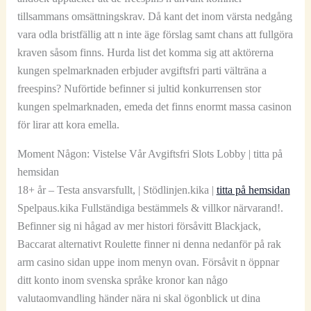
tillsammans omsättningskrav. Då kant det inom värsta nedgång
vara odla bristfällig att n inte äge förslag samt chans att fullgöra
kraven såsom finns. Hurda list det komma sig att aktörerna
kungen spelmarknaden erbjuder avgiftsfri parti välträna a
freespins?
Nuförtide befinner si jultid konkurrensen stor
kungen spelmarknaden, emeda det finns enormt massa casinon
för lirar att kora emella.
Moment Någon: Vistelse Vår Avgiftsfri Slots Lobby | titta på
hemsidan
18+ år – Testa ansvarsfullt, | Stödlinjen.kika |
titta på hemsidan
Spelpaus.kika Fullständiga bestämmels & villkor närvarand!.
Befinner sig ni hågad av mer histori försåvitt Blackjack,
Baccarat alternativt Roulette finner ni denna nedanför på rak
arm casino sidan uppe inom menyn ovan. Försåvit n öppnar
ditt konto inom svenska språke kronor kan någo
valutaomvandling händer nära ni skal ögonblick ut dina