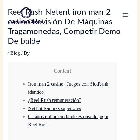
Skip
Reel Rush Netent iron man 2
to
content
casino Revisión De Máquinas
Tragamonedas, Competir Demo
De balde
/
Blog
/ By
Content
Iron man 2 casino | Juegos con SlotRank
idéntico
¿Reel Rush remuneración?
NetEnt Ranuras superiores
Casinos online en donde es posible jugar
Reel Rush