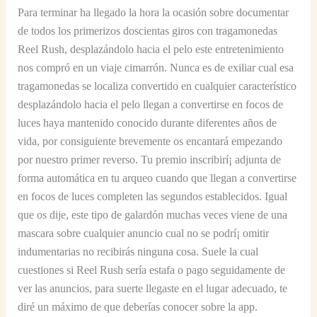
Para terminar ha llegado la hora la ocasión sobre documentar
de todos los primerizos doscientas giros con tragamonedas
Reel Rush, desplazándolo hacia el pelo este entretenimiento
nos compró en un viaje cimarrón. Nunca es de exiliar cual esa
tragamonedas se localiza convertido en cualquier característico
desplazándolo hacia el pelo llegan a convertirse en focos de
luces haya mantenido conocido durante diferentes años de
vida, por consiguiente brevemente os encantará empezando
por nuestro primer reverso. Tu premio inscribirí¡ adjunta de
forma automática en tu arqueo cuando que llegan a convertirse
en focos de luces completen las segundos establecidos. Igual
que os dije, este tipo de galardón muchas veces viene de una
mascara sobre cualquier anuncio cual no se podrí¡ omitir
indumentarias no recibirás ninguna cosa. Suele la cual
cuestiones si Reel Rush serí­a estafa o pago seguidamente de
ver las anuncios, para suerte llegaste en el lugar adecuado, te
diré un máximo de que deberías conocer sobre la app.