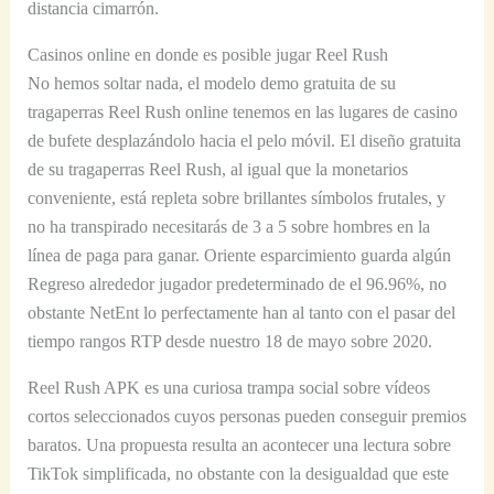
distancia cimarrón.
Casinos online en donde es posible jugar Reel Rush
No hemos soltar nada, el modelo demo gratuita de su
tragaperras Reel Rush online tenemos en las lugares de casino
de bufete desplazándolo hacia el pelo móvil. El diseño gratuita
de su tragaperras Reel Rush, al igual que la monetarios
conveniente, está repleta sobre brillantes símbolos frutales, y
no ha transpirado necesitarás de 3 a 5 sobre hombres en la
línea de paga para ganar. Oriente esparcimiento guarda algún
Regreso alrededor jugador predeterminado de el 96.96%, no
obstante NetEnt lo perfectamente han al tanto con el pasar del
tiempo rangos RTP desde nuestro 18 de mayo sobre 2020.
Reel Rush APK es una curiosa trampa social sobre vídeos
cortos seleccionados cuyos personas pueden conseguir premios
baratos. Una propuesta resulta an acontecer una lectura sobre
TikTok simplificada, no obstante con la desigualdad que este