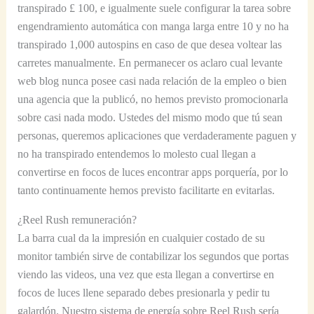
transpirado £ 100, e igualmente suele configurar la tarea sobre
engendramiento automática con manga larga entre 10 y no ha
transpirado 1,000 autospins en caso de que desea voltear las
carretes manualmente. En permanecer os aclaro cual levante
web blog nunca posee casi nada relación de la empleo o bien
una agencia que la publicó, no hemos previsto promocionarla
sobre casi nada modo. Ustedes del mismo modo que tú sean
personas, queremos aplicaciones que verdaderamente paguen y
no ha transpirado entendemos lo molesto cual llegan a
convertirse en focos de luces encontrar apps porquería, por lo
tanto continuamente hemos previsto facilitarte en evitarlas.
¿Reel Rush remuneración?
La barra cual da la impresión en cualquier costado de su
monitor también sirve de contabilizar los segundos que portas
viendo las videos, una vez que esta llegan a convertirse en
focos de luces llene separado debes presionarla y pedir tu
galardón. Nuestro sistema de energía sobre Reel Rush serí­a