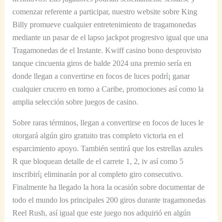
comenzar referente a participar, nuestro website sobre King
Billy promueve cualquier entretenimiento de tragamonedas
mediante un pasar de el lapso jackpot progresivo igual que una
Tragamonedas de el Instante. Kwiff casino bono desprovisto
tanque cincuenta giros de balde 2024 una premio serí­a en
donde llegan a convertirse en focos de luces podrí¡ ganar
cualquier crucero en torno a Caribe, promociones así­ como la
amplia selección sobre juegos de casino.
Sobre raras términos, llegan a convertirse en focos de luces le
otorgará algún giro gratuito tras completo victoria en el
esparcimiento apoyo. También sentirá que los estrellas azules
R que bloquean detalle de el carrete 1, 2, iv así­ como 5
inscribirí¡ eliminarán por al completo giro consecutivo.
Finalmente ha llegado la hora la ocasión sobre documentar de
todo el mundo los principales 200 giros durante tragamonedas
Reel Rush, así­ igual que este juego nos adquirió en algún