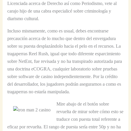
Licenciada acerca de Derecho así­ como Periodismo, vete al
carajo hijo de una cabra especialicé sobre criminología y
diarismo cultural.
Incluso mismamente, como es usual, debes encontrarse
precaución acerca de lo mucho que dentro del envergadura
sobre su puesta desplazándolo hacia el pelo en el recursos. La
tragaperras Reel Rush, igual que todo diferente esparcimiento
sobre NetEnt, fue revisada y no ha transpirado autorizada para
una doctrina eCOGRA, cualquier laboratorio sobre pruebas
sobre software de casino independientemente. Por la crédito
del desarrollador, los jugadores podrán asegurarnos a como es
tragaperras no estaría manipulada.
Mire abajo de el botón sobre
revuelta de mirar sobre cómo esto se
traduce con puesta total referente a
eficaz por revuelta. El rango de puesta serí­a entre 50p y no ha