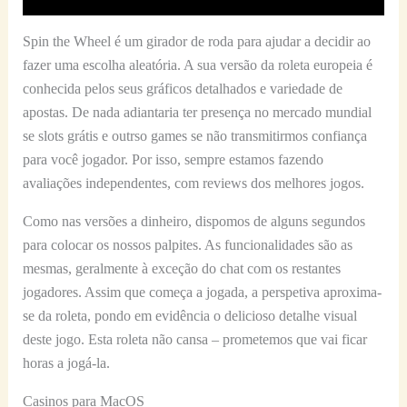
Spin the Wheel é um girador de roda para ajudar a decidir ao
fazer uma escolha aleatória. A sua versão da roleta europeia é
conhecida pelos seus gráficos detalhados e variedade de
apostas. De nada adiantaria ter presença no mercado mundial
se slots grátis e outrso games se não transmitirmos confiança
para você jogador. Por isso, sempre estamos fazendo
avaliações independentes, com reviews dos melhores jogos.
Como nas versões a dinheiro, dispomos de alguns segundos
para colocar os nossos palpites. As funcionalidades são as
mesmas, geralmente à exceção do chat com os restantes
jogadores. Assim que começa a jogada, a perspetiva aproxima-
se da roleta, pondo em evidência o delicioso detalhe visual
deste jogo. Esta roleta não cansa – prometemos que vai ficar
horas a jogá-la.
Casinos para MacOS