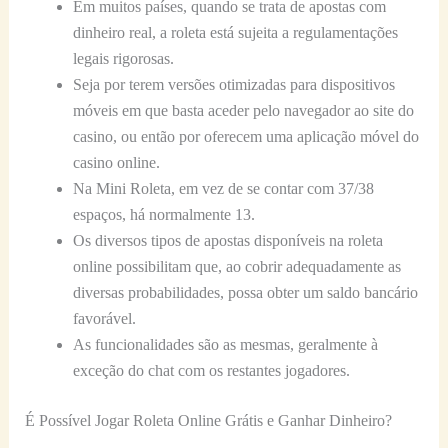
Em muitos países, quando se trata de apostas com
dinheiro real, a roleta está sujeita a regulamentações
legais rigorosas.
Seja por terem versões otimizadas para dispositivos
móveis em que basta aceder pelo navegador ao site do
casino, ou então por oferecem uma aplicação móvel do
casino online.
Na Mini Roleta, em vez de se contar com 37/38
espaços, há normalmente 13.
Os diversos tipos de apostas disponíveis na roleta
online possibilitam que, ao cobrir adequadamente as
diversas probabilidades, possa obter um saldo bancário
favorável.
As funcionalidades são as mesmas, geralmente à
exceção do chat com os restantes jogadores.
É Possível Jogar Roleta Online Grátis e Ganhar Dinheiro?