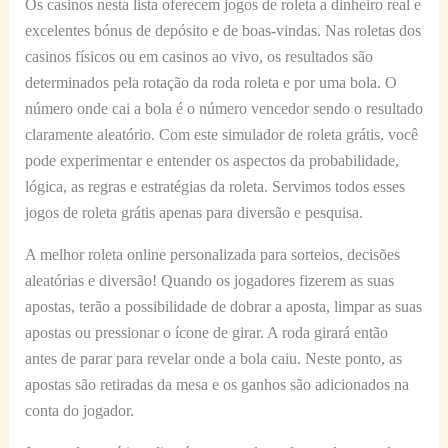
Os casinos nesta lista oferecem jogos de roleta a dinheiro real e
excelentes bónus de depósito e de boas-vindas. Nas roletas dos
casinos físicos ou em casinos ao vivo, os resultados são
determinados pela rotação da roda roleta e por uma bola. O
número onde cai a bola é o número vencedor sendo o resultado
claramente aleatório. Com este simulador de roleta grátis, você
pode experimentar e entender os aspectos da probabilidade,
lógica, as regras e estratégias da roleta. Servimos todos esses
jogos de roleta grátis apenas para diversão e pesquisa.
A melhor roleta online personalizada para sorteios, decisões
aleatórias e diversão! Quando os jogadores fizerem as suas
apostas, terão a possibilidade de dobrar a aposta, limpar as suas
apostas ou pressionar o ícone de girar. A roda girará então
antes de parar para revelar onde a bola caiu. Neste ponto, as
apostas são retiradas da mesa e os ganhos são adicionados na
conta do jogador.