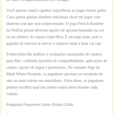
Você apenas estará a ganhar experiência ao jogar roletas grátis.
Caso queira ganhar dinehiro real basta clicar em jogar com
dinheiro real que será redirecionado. O jogo French Roulette
da NetEnt possui diversas opções de apostas baseadas na cor
ou no número do espaço específico. É um jogo justo, pois o
jogador só vencerá se prever o número onde a bola vai cair.
Fornecemos-lhe análises e avaliações atualizadas de casinos
para Mac, cobrindo questões de compatibilidade, aplicações de
casino, opções de jogos e promoções. Na variante Jogo de
Multi Wheel Roulette, os jogadores apostam no resultado de
oito ou mais roletas em simultâneo. Além disso, os jogadores
podem escolher qual das roletas estará ativa durante cada
rodada.
Perguntas Frequentes Sobre Roleta Grátis