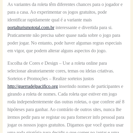
As variantes da roleta têm diferentes chances para o jogador e
para a casa. Ao experimentar os jogos gratuitos, pode
identificar rapidamente qual é a variante mais
portalturismototal.com.br
interessante e divertida para si.
Praticamente não precisa saber quase nada sobre o jogo para
poder jogar. No entanto, pode haver algumas regras especiais
em vigor, que podem alterar alguns aspectos do jogo.
Escolha de Cores e Design – Use a roleta online para
selecionar aleatoriamente cores, temas ou ideias criativas.
Sorteios e Promoções – Realize sorteios justos
http://guerradelpacifico.org
inserindo nomes de participantes e
girando a roleta de nomes. Cada roleta que estiver em jogo
roda independentemente das outras roletas, o que confere até 8
hipóteses para ganhar. Ao contrário de outros sites, nunca lhe
iremos pedir para se registar ou para fornecer info pessoal para
jogar os nossos jogos gratuitos. Digamos que você queira usar
uma roda giratória para decidir o que comer no jantar e uma