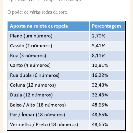
O poder de várias rodas da sorte