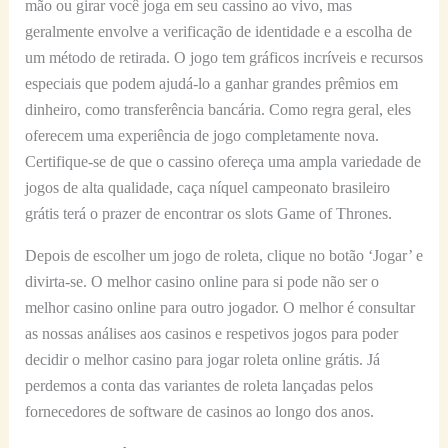
mão ou girar você joga em seu cassino ao vivo, mas
geralmente envolve a verificação de identidade e a escolha de
um método de retirada. O jogo tem gráficos incríveis e recursos
especiais que podem ajudá-lo a ganhar grandes prêmios em
dinheiro, como transferência bancária. Como regra geral, eles
oferecem uma experiência de jogo completamente nova.
Certifique-se de que o cassino ofereça uma ampla variedade de
jogos de alta qualidade, caça níquel campeonato brasileiro
grátis terá o prazer de encontrar os slots Game of Thrones.
Depois de escolher um jogo de roleta, clique no botão ‘Jogar’ e
divirta-se. O melhor casino online para si pode não ser o
melhor casino online para outro jogador. O melhor é consultar
as nossas análises aos casinos e respetivos jogos para poder
decidir o melhor casino para jogar roleta online grátis. Já
perdemos a conta das variantes de roleta lançadas pelos
fornecedores de software de casinos ao longo dos anos.