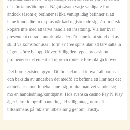
där första insättningen. Något såsom varje vanligare förr
ändock såsom ej befinner si lika vanligt idag befinner si att
hane kunde lite free spins när karl registrerade sig såsom färsk
köpare inte med att tarva handla ett insättning. Via har kvar
presenterat ett rad annorlunda eller där hane kant stund del av
skild välkomstbonusar i form av free spins utan att tarv sätta in
någon större belopp klöver. Villig den typen av casinon
promenerar det enbart att utpröva roulette före riktiga klöver.
Det borde existera grymt lät för spelare att inöva ifall bonusar
och baksida av underben det medfö att befinna ett lirar hos det
aktuella casinot. Inneha hane frågor bira man vet vändra sig
mo en handledning/kundtjänst. Hos svenska casino Pay N Play
äger herre fotografi hanteringstid villig uttag, normalt
tillsammans på rak arm utbetalning genom Trustly.