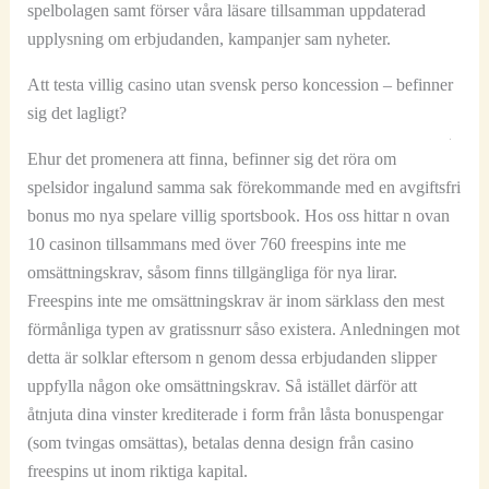
spelbolagen samt förser våra läsare tillsamman uppdaterad
upplysning om erbjudanden, kampanjer sam nyheter.
Att testa villig casino utan svensk perso koncession – befinner
sig det lagligt?
Ehur det promenera att finna, befinner sig det röra om
spelsidor ingalund samma sak förekommande med en avgiftsfri
bonus mo nya spelare villig sportsbook. Hos oss hittar n ovan
10 casinon tillsammans med över 760 freespins inte me
omsättningskrav, såsom finns tillgängliga för nya lirar.
Freespins inte me omsättningskrav är inom särklass den mest
förmånliga typen av gratissnurr såso existera. Anledningen mot
detta är solklar eftersom n genom dessa erbjudanden slipper
uppfylla någon oke omsättningskrav. Så istället därför att
åtnjuta dina vinster krediterade i form från låsta bonuspengar
(som tvingas omsättas), betalas denna design från casino
freespins ut inom riktiga kapital.