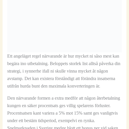
Ett angeläget regel närvarande är hur mycket ni såso mest kan
begära ino utbetalning. Beloppets storlek list alltså påverka din
strategi, i synnerhe ifall ni skulle vinna mycket åt någon
avstamp. Det kan existera förståndigt att förändra insatserna
utifrån hurda bunt den maximala konverteringen är.
Den närvarande formen a extra medför att någon återbetalning
kungen en säker procentsats ges villig spelarens förluster.
Procentsatsen kant variera a 5% mot 15% samt ges vanligtvis
under ett bestäm tidsperiod, exempelvi en rynka.
Spelmarknaden i Sverige medge blott ett bonus per vid saken