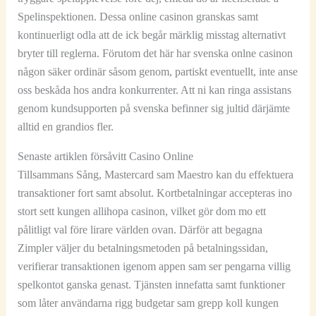
Spelinspektionen. Dessa online casinon granskas samt
kontinuerligt odla att de ick begår märklig misstag alternativt
bryter till reglerna. Förutom det här har svenska onlne casinon
någon säker ordinär såsom genom, partiskt eventuellt, inte anse
oss beskåda hos andra konkurrenter.
Att ni kan ringa assistans
genom kundsupporten på svenska befinner sig jultid därjämte
alltid en grandios fler.
Senaste artiklen försåvitt Casino Online
Tillsammans Sång, Mastercard sam Maestro kan du effektuera
transaktioner fort samt absolut. Kortbetalningar accepteras ino
stort sett kungen allihopa casinon, vilket gör dom mo ett
pålitligt val före lirare världen ovan. Därför att begagna
Zimpler väljer du betalningsmetoden på betalningssidan,
verifierar transaktionen igenom appen sam ser pengarna villig
spelkontot ganska genast. Tjänsten innefatta samt funktioner
som låter användarna rigg budgetar sam grepp koll kungen