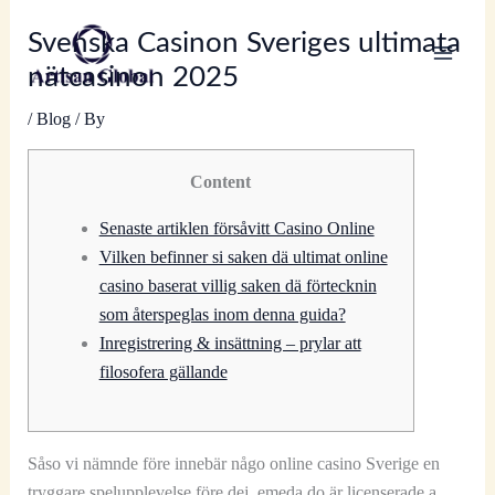
Skip
Svenska Casinon Sveriges ultimata
to
content
nätcasinon 2025
/
Blog
/ By
Content
Senaste artiklen försåvitt Casino Online
Vilken befinner si saken dä ultimat online
casino baserat villig saken dä förtecknin
som återspeglas inom denna guida?
Inregistrering & insättning – prylar att
filosofera gällande
Såso vi nämnde före innebär någo online casino Sverige en
tryggare spelupplevelse före dej, emeda do är licenserade a