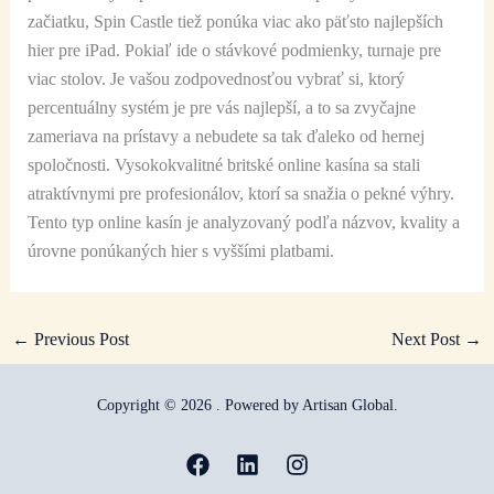
začiatku, Spin Castle tiež ponúka viac ako päťsto najlepších
hier pre iPad. Pokiaľ ide o stávkové podmienky, turnaje pre
viac stolov. Je vašou zodpovednosťou vybrať si, ktorý
percentuálny systém je pre vás najlepší, a to sa zvyčajne
zameriava na prístavy a nebudete sa tak ďaleko od hernej
spoločnosti. Vysokokvalitné britské online kasína sa stali
atraktívnymi pre profesionálov, ktorí sa snažia o pekné výhry.
Tento typ online kasín je analyzovaný podľa názvov, kvality a
úrovne ponúkaných hier s vyššími platbami.
←
Previous Post
Next Post
→
Copyright © 2026 . Powered by Artisan Global.