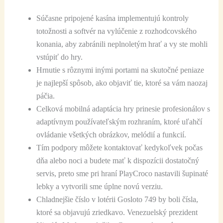
Súčasne pripojené kasína implementujú kontroly
totožnosti a softvér na vylúčenie z rozhodcovského
konania, aby zabránili neplnoletým hrať a vy ste mohli
vstúpiť do hry.
Hrnutie s rôznymi inými portami na skutočné peniaze
je najlepší spôsob, ako objaviť tie, ktoré sa vám naozaj
páčia.
Celková mobilná adaptácia hry prinesie profesionálov s
adaptívnym používateľským rozhraním, ktoré uľahčí
ovládanie všetkých obrázkov, melódií a funkcií.
Tím podpory môžete kontaktovať kedykoľvek počas
dňa alebo noci a budete mať k dispozícii dostatočný
servis, preto sme pri hraní PlayCroco nastavili šupinaté
lebky a vytvorili sme úplne novú verziu.
Chladnejšie číslo v lotérii Gosloto 749 by boli čísla,
ktoré sa objavujú zriedkavo. Venezuelský prezident