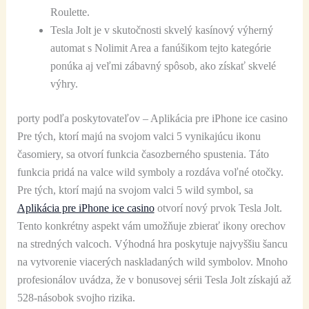
Roulette.
Tesla Jolt je v skutočnosti skvelý kasínový výherný
automat s Nolimit Area a fanúšikom tejto kategórie
ponúka aj veľmi zábavný spôsob, ako získať skvelé
výhry.
porty podľa poskytovateľov – Aplikácia pre iPhone ice casino
Pre tých, ktorí majú na svojom valci 5 vynikajúcu ikonu
časomiery, sa otvorí funkcia časozberného spustenia. Táto
funkcia pridá na valce wild symboly a rozdáva voľné otočky.
Pre tých, ktorí majú na svojom valci 5 wild symbol, sa
Aplikácia pre iPhone ice casino
otvorí nový prvok Tesla Jolt.
Tento konkrétny aspekt vám umožňuje zbierať ikony orechov
na stredných valcoch. Výhodná hra poskytuje najvyššiu šancu
na vytvorenie viacerých naskladaných wild symbolov. Mnoho
profesionálov uvádza, že v bonusovej sérii Tesla Jolt získajú až
528-násobok svojho rizika.