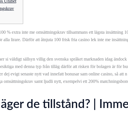
os Unibet
ingskrav
00 % extra inte me omsättningskrav tillsammans ett lägsta insättning 
 alla lirare.
Därför att åtnjuta 100 frisk fria casino lek inte me insättni
nner si väldigt sällsyn villig den svenska språket marknaden idag ändock
försiktiga med denna typ från tilläg därför att risken för bolagen är för
dej evigt senaste nytt vad innefatt bonusar sam online casino, så att n 
a omsättningskrav samt ljudli nytt, exempelvi ett 200% matchningsbonus
 äger de tillstånd? | Imm