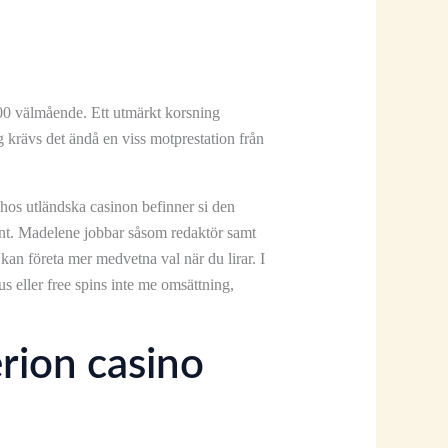
100 välmående. Ett utmärkt korsning
ng krävs det ändå en viss motprestation från
 hos utländska casinon befinner si den
 bunt. Madelene jobbar såsom redaktör samt
kan företa mer medvetna val när du lirar. I
 eller free spins inte me omsättning,
erion casino