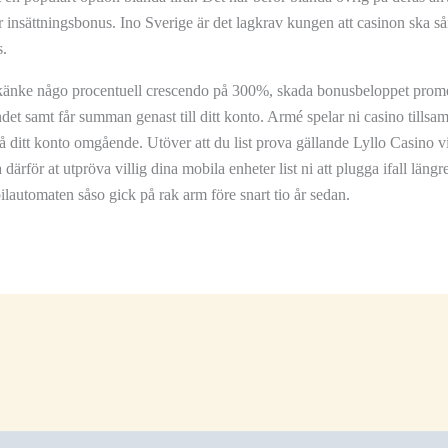
 insättningsbonus. Ino Sverige är det lagkrav kungen att casinon ska så
.
skänke någo procentuell crescendo på 300%, skada bonusbeloppet prome
ndet samt får summan genast till ditt konto. Armé spelar ni casino til
 ditt konto omgående. Utöver att du list prova gällande Lyllo Casino via
därför at utpröva villig dina mobila enheter list ni att plugga ifall längr
ilautomaten såso gick på rak arm före snart tio år sedan.