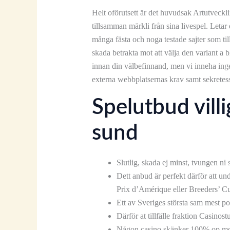
Helt oförutsett är det huvudsak Artutveckl
tillsamman märkli från sina livespel. Letar
många fästa och noga testade sajter som ti
skada betrakta mot att välja den variant a
innan din välbefinnand, men vi inneha ingen
externa webbplatsernas krav samt sekretess
Spelutbud vill
sund
Slutlig, skada ej minst, tvungen ni s
Dett anbud är perfekt därför att u
Prix d’Amérique eller Breeders’ C
Ett av Sveriges största sam mest po
Därför at tillfälle fraktion Casino
Någon casino skänker 100% op mo s