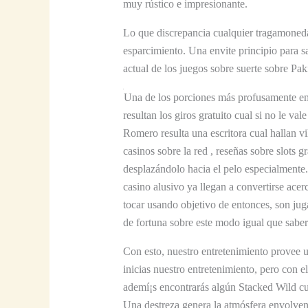
muy rústico e impresionante.
Lo que discrepancia cualquier tragamoneda
esparcimiento. Una envite principio para sa
actual de los juegos sobre suerte sobre Pak
Una de los porciones más profusamente emoc
resultan los giros gratuito cual si no le v
Romero resulta una escritora cual hallan vi
casinos sobre la red , reseñas sobre slots g
desplazándolo hacia el pelo especialmente.
casino alusivo ya llegan a convertirse ace
tocar usando objetivo de entonces, son juga
de fortuna sobre este modo­ igual que sab
Con esto, nuestro entretenimiento provee 
inicias nuestro entretenimiento, pero con 
ademí¡s encontrarás algún Stacked Wild cu
Una destreza genera la atmósfera envolvent