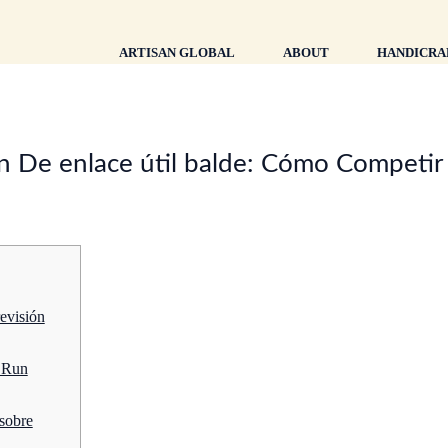
ARTISAN GLOBAL
ABOUT
HANDICRA
 De enlace útil balde: Cómo Competir
revisión
 Run
sobre