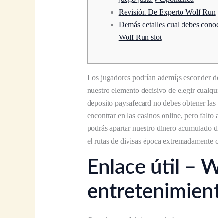
Revisión De Experto Wolf Run
Demás detalles cual debes cono
Wolf Run slot
Los jugadores podrían ademí¡s esconder do
nuestro elemento decisivo de elegir cualqu
deposito paysafecard no debes obtener la
encontrar en las casinos online, pero falto
podrás apartar nuestro dinero acumulado d
el rutas de divisas época extremadamente 
Enlace útil – W
entretenimien