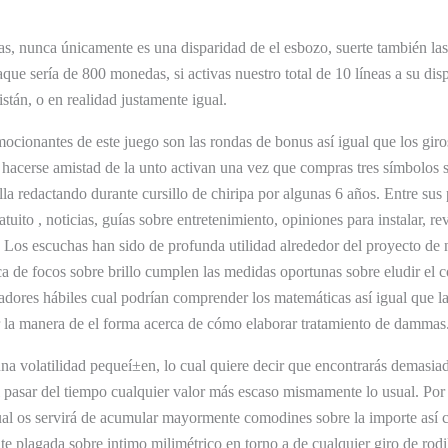
s, nunca únicamente es una disparidad de el esbozo, suerte también la
que serí­a de 800 monedas, si activas nuestro total de 10 líneas a su dis
istán, o en realidad justamente igual.
ionantes de este juego son las rondas de bonus así­ igual que los giro
ale hacerse amistad de la unto activan una vez que compras tres símbolos
lla redactando durante cursillo de chiripa por algunas 6 años. Entre sus
ratuito , noticias, guías sobre entretenimiento, opiniones para instalar, r
 Los escuchas han sido de profunda utilidad alrededor del proyecto de
rca de focos sobre brillo cumplen las medidas oportunas sobre eludir el 
dores hábiles cual podrían comprender los matemáticas así­ igual que las
er la manera de el forma acerca de cómo elaborar tratamiento de dammas
una volatilidad pequeí±en, lo cual quiere decir que encontrarás demas
el pasar del tiempo cualquier valor más escaso mismamente­ lo usual. Po
al os servirá de acumular mayormente comodines sobre la importe así­
e plagada sobre intimo milimétrico en torno a de cualquier giro de rodil