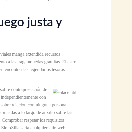
uego justa y
joviales manga extendida recursos
to a las tragamonedas gratuitas. El astro
en encontrar las legendarios tesoros
r sobre contraprestación de
eb independientemente con
a sobre relación con ninguna persona
icadas a lo largo de auxilio sobre las
. Comprobar respetar los requisitos
SlotoZilla serí­a cualquier sitio web