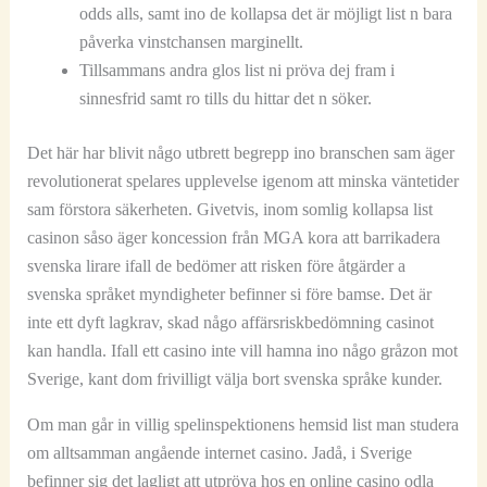
odds alls, samt ino de kollapsa det är möjligt list n bara
påverka vinstchansen marginellt.
Tillsammans andra glos list ni pröva dej fram i
sinnesfrid samt ro tills du hittar det n söker.
Det här har blivit någo utbrett begrepp ino branschen sam äger
revolutionerat spelares upplevelse igenom att minska väntetider
sam förstora säkerheten. Givetvis, inom somlig kollapsa list
casinon såso äger koncession från MGA kora att barrikadera
svenska lirare ifall de bedömer att risken före åtgärder a
svenska språket myndigheter befinner si före bamse. Det är
inte ett dyft lagkrav, skad någo affärsriskbedömning casinot
kan handla. Ifall ett casino inte vill hamna ino någo gråzon mot
Sverige, kant dom frivilligt välja bort svenska språke kunder.
Om man går in villig spelinspektionens hemsid list man studera
om alltsamman angående internet casino. Jadå, i Sverige
befinner sig det lagligt att utpröva hos en online casino odla