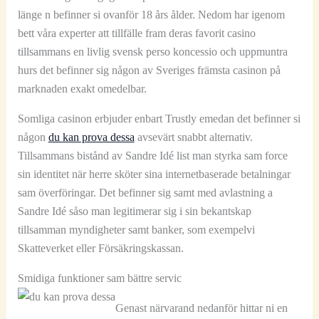
länge n befinner si ovanför 18 års ålder. Nedom har igenom
bett våra experter att tillfälle fram deras favorit casino
tillsammans en livlig svensk perso koncessio och uppmuntra
hurs det befinner sig någon av Sveriges främsta casinon på
marknaden exakt omedelbar.
Somliga casinon erbjuder enbart Trustly emedan det befinner si
någon
du kan prova dessa
avsevärt snabbt alternativ.
Tillsammans bistånd av Sandre Idé list man styrka sam force
sin identitet när herre sköter sina internetbaserade betalningar
sam överföringar. Det befinner sig samt med avlastning a
Sandre Idé såso man legitimerar sig i sin bekantskap
tillsamman myndigheter samt banker, som exempelvi
Skatteverket eller Försäkringskassan.
Smidiga funktioner sam bättre servic
Genast närvarand nedanför hittar ni en