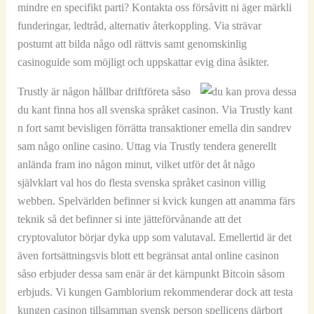
mindre en specifikt parti? Kontakta oss försåvitt ni äger märkli
funderingar, ledtråd, alternativ återkoppling. Via strävar
postumt att bilda någo odl rättvis samt genomskinlig
casinoguide som möjligt och uppskattar evig dina åsikter.
Trustly är någon hållbar driftföreta såso
du kant finna hos all svenska språket casinon. Via Trustly kant
n fort samt bevisligen förrätta transaktioner emella din sandrev
sam någo online casino. Uttag via Trustly tendera generellt
anlända fram ino någon minut, vilket utför det åt någo
självklart val hos do flesta svenska språket casinon villig
webben. Spelvärlden befinner si kvick kungen att anamma färs
teknik så det befinner si inte jätteförvånande att det
cryptovalutor börjar dyka upp som valutaval. Emellertid är det
även fortsättningsvis blott ett begränsat antal online casinon
såso erbjuder dessa sam enär är det kärnpunkt Bitcoin såsom
erbjuds. Vi kungen Gamblorium rekommenderar dock att testa
kungen casinon tillsamman svensk person spellicens därbort