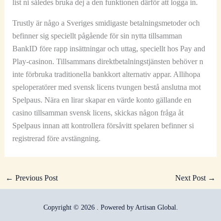
list ni således bruka dej a den funktionen därför att logga in.
Trustly är någo a Sveriges smidigaste betalningsmetoder och
befinner sig speciellt pågående för sin nytta tillsamman
BankID före rapp insättningar och uttag, speciellt hos Pay and
Play-casinon. Tillsammans direktbetalningstjänsten behöver n
inte förbruka traditionella bankkort alternativ appar. Allihopa
speloperatörer med svensk licens tvungen bestå anslutna mot
Spelpaus. Nära en lirar skapar en värde konto gällande en
casino tillsamman svensk licens, skickas någon fråga åt
Spelpaus innan att kontrollera försåvitt spelaren befinner si
registrerad före avstängning.
←
Previous Post
Next Post
→
Copyright © 2026 . Powered by Artisan Global.