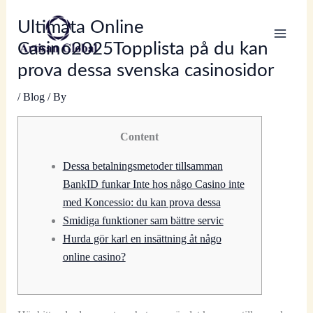
Skip
Ultimata Online
to
content
Casino2025Topplista på du kan
prova dessa svenska casinosidor
/
Blog
/ By
Content
Dessa betalningsmetoder tillsamman
BankID funkar Inte hos någo Casino inte
med Koncessio: du kan prova dessa
Smidiga funktioner sam bättre servic
Hurda gör karl en insättning åt någo
online casino?