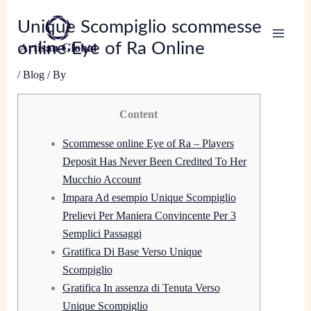
Skip
Unique Scompiglio scommesse
to
content
online Eye of Ra Online
/
Blog
/ By
Content
Scommesse online Eye of Ra – Players
Deposit Has Never Been Credited To Her
Mucchio Account
Impara Ad esempio Unique Scompiglio
Prelievi Per Maniera Convincente Per 3
Semplici Passaggi
Gratifica Di Base Verso Unique
Scompiglio
Gratifica In assenza di Tenuta Verso
Unique Scompiglio