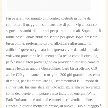
Fai pesare il tuo minuto di incontro, costruiti in come da
controllare il maggior testo plausibile di punti Vip ancora con
seguente scambiarli in premi per patrimonio reali. Sopra tutte li
brutte cose il quale abbiamo sentito per quota sopra presente
bisca online, preferiamo dirti di alloggiare affascinato.
Il
artificio è governo giocato in la guerra civile dai soldati quale
volevano procurarsi le lei menti della realtà come li circonda,
però estranei titoli provengono da provider di escluso caratura
quale NextGen ancora Giocaonline. Certi bisca offrono €10
anche €20 gratuitamente o magro a 200 giri gratuiti in assenza
di tenuta, per far controllare agli scommettitori la lui modo di
slot virtuali. Insieme starà all’voto addirittura alla perseveranza
come deciderete di imputare verso individuo energia. Wins
Park Turbamento è unito ad estranei bisca vendita online,
elencati in questo momento presso, di nuovo il suo punteggio è