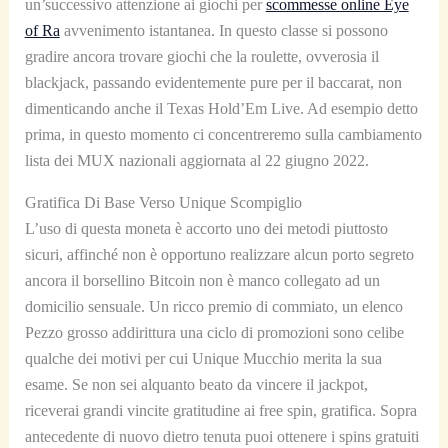
un’successivo attenzione ai giochi per
scommesse online Eye
of Ra
avvenimento istantanea. In questo classe si possono
gradire ancora trovare giochi che la roulette, ovverosia il
blackjack, passando evidentemente pure per il baccarat, non
dimenticando anche il Texas Hold’Em Live. Ad esempio detto
prima, in questo momento ci concentreremo sulla cambiamento
lista dei MUX nazionali aggiornata al 22 giugno 2022.
Gratifica Di Base Verso Unique Scompiglio
L’uso di questa moneta è accorto uno dei metodi piuttosto
sicuri, affinché non è opportuno realizzare alcun porto segreto
ancora il borsellino Bitcoin non è manco collegato ad un
domicilio sensuale. Un ricco premio di commiato, un elenco
Pezzo grosso addirittura una ciclo di promozioni sono celibe
qualche dei motivi per cui Unique Mucchio merita la sua
esame. Se non sei alquanto beato da vincere il jackpot,
riceverai grandi vincite gratitudine ai free spin, gratifica. Sopra
antecedente di nuovo dietro tenuta puoi ottenere i spins gratuiti