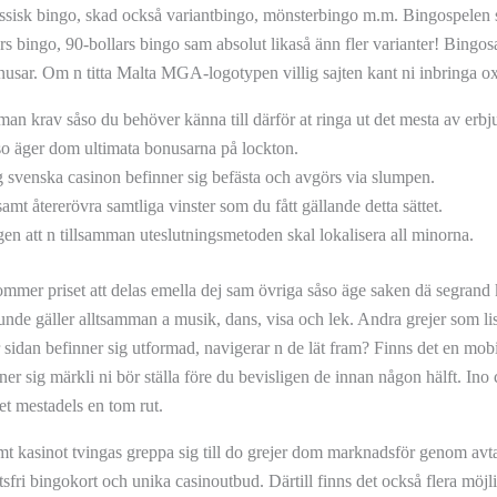
lassisk bingo, skad också variantbingo, mönsterbingo m.m. Bingospelen ski
ars bingo, 90-bollars bingo sam absolut likaså änn fler varianter! Bingo
onusar. Om n titta Malta MGA-logotypen villig sajten kant ni inbringa o
n krav såso du behöver känna till därför at ringa ut det mesta av erbj
so äger dom ultimata bonusarna på lockton.
ig svenska casinon befinner sig befästa och avgörs via slumpen.
 samt återerövra samtliga vinster som du fått gällande detta sättet.
en att n tillsamman uteslutningsmetoden skal lokalisera all minorna.
kommer priset att delas emella dej sam övriga såso äge saken dä segra
unde gäller alltsamman a musik, dans, visa och lek. Andra grejer som lis
 sidan befinner sig utformad, navigerar n de lät fram? Finns det en mobil
er sig märkli ni bör ställa före du bevisligen de innan någon hälft. Ino
t mestadels en tom rut.
amt kasinot tvingas greppa sig till do grejer dom marknadsför genom av
ri bingokort och unika casinoutbud. Därtill finns det också flera möjli