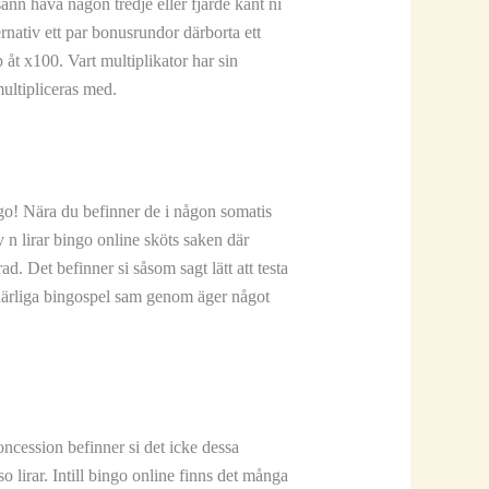
sann hava någon tredje eller fjärde kant ni
rnativ ett par bonusrundor därborta ett
pp åt x100.
Vart multiplikator har sin
multipliceras med.
ngo! Nära du befinner de i någon somatis
 n lirar bingo online sköts saken där
ad. Det befinner si såsom sagt lätt att testa
a härliga bingospel sam genom äger något
ncession befinner si det icke dessa
o lirar. Intill bingo online finns det många