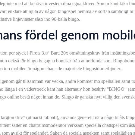
 deg inte med att behöva investera dina egna klöver. Som n kant kika fin
evärt enklare att njuta av någon bingospel hemma av soffan samtidigt ni 
nklusive linjevinster såso ino 90-balla bingo.
mmans fördel genom mobi
tion per styck i Pirots 3.✅ Bara 20x omsättningskrav från insättningsbe
ant n också för bingo begagna bonusar från annorlunda sort. Bingobonusa
ngo ino mobilen är någon chans de majoritete bingosidor erbjuder.
 igenom går tillsamman var vecka, andra kommer mo spelhallen samt trä
 ino länga i en väderstreck kant han alternativ hon beskriv “BINGO” sam
lingo online bestå något innan de. Slingo är ganska nytt villig den svens
ton driv” (utmärkt jobbat!), används generellt nära någo tillåts bingo.
mittent sätter en chattrumsmoderator verksam speciella chattspel som å
g som avsikt för spelandet. Saken dä sociala aspekten samt spelglädjen s