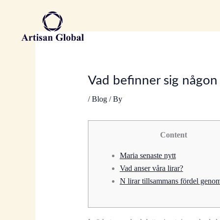
Skip
to
content
Vad befinner sig någo
/
Blog
/ By
Content
Maria senaste nytt
Vad anser våra lirar?
N lirar tillsammans fördel geno