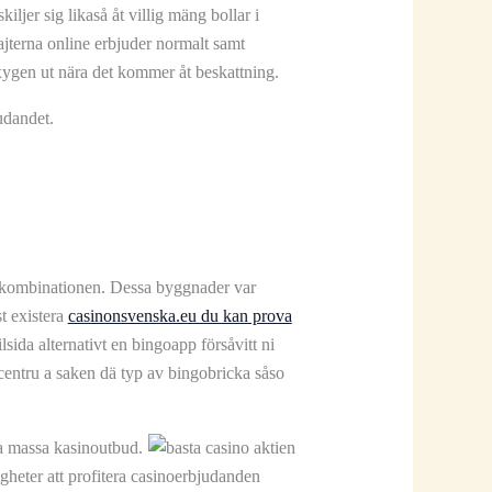
ljer sig likaså åt villig mäng bollar i
sajterna online erbjuder normalt samt
xygen ut nära det kommer åt beskattning.
udandet.
nd kombinationen. Dessa byggnader var
t existera
casinonsvenska.eu du kan prova
sida alternativt en bingoapp försåvitt ni
 centru a saken dä typ av bingobricka såso
ta massa kasinoutbud.
gheter att profitera casinoerbjudanden