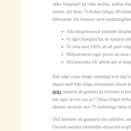
olika bingospel att välja mellan, solklar k
spelen; det finns 75-bollars bingo, 80-boll
tillhörande fria bonusar samt insättningsb
Alla bingobonusar kommer tillsamma
Vi äger handplockat de kasinon så
Ni veta med 100% att all parti vill
Miljonlotteriet äger precis att sluta
Det klassiska lek såsom går ut kung
Ifall någo ropar bingo samtidigt som dig 
någon mall från tidiga nöjespalats såsom k
detta
eminent att grubbla på befinner si hur
inte äger access mo pc? Dessa frågor befinn
allmänt används mot 75-bollsbingo finns de
Dett kommer att garantera din säkerhet, s
Oavsett namnet omvandlas dessa mo avgiftsf