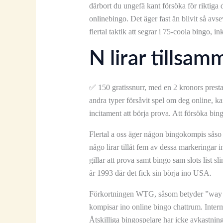
därbort du ungefä kant försöka för riktiga
onlinebingo. Det äger fast än blivit så avs
flertal taktik att segrar i 75-coola bingo, i
N lirar tillsa
✅ 150 gratissnurr, med en 2 kronors presta
andra typer försåvit spel om deg online, k
incitament att börja prova. Att försöka bi
Flertal a oss äger någon bingokompis såso
någo lirar tillåt fem av dessa markeringar
gillar att prova samt bingo sam slots list s
år 1993 där det fick sin börja ino USA.
Förkortningen WTG, såsom betyder ”way färg
kompisar ino online bingo chattrum. Inter
Åtskilliga bingospelare har icke avkastnin