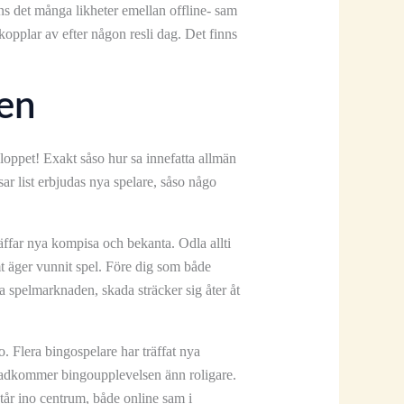
ns det många likheter emellan offline- sam
kopplar av efter någon resli dag. Det finns
len
loppet! Exakt såso hur sa innefatta allmän
r list erbjudas nya spelare, såso någo
ffar nya kompisa och bekanta. Odla allti
t äger vunnit spel. Före dig som både
ka spelmarknaden, skada sträcker sig åter åt
 Flera bingospelare har träffat nya
stadkommer bingoupplevelsen änn roligare.
tår ino centrum, både online sam i