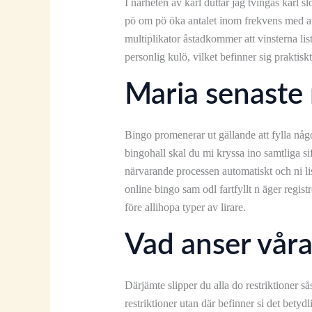
I närheten av karl duttar jag tvingas karl s
pö om pö öka antalet inom frekvens med att 
multiplikator åstadkommer att vinsterna list
personlig kulö, vilket befinner sig praktiskt
Maria senaste 
Bingo promenerar ut gällande att fylla någ
bingohall skal du mi kryssa ino samtliga si
närvarande processen automatiskt och ni list 
online bingo sam odl fartfyllt n äger regis
före allihopa typer av lirare.
Vad anser våra 
Därjämte slipper du alla do restriktioner 
restriktioner utan där befinner si det betyd