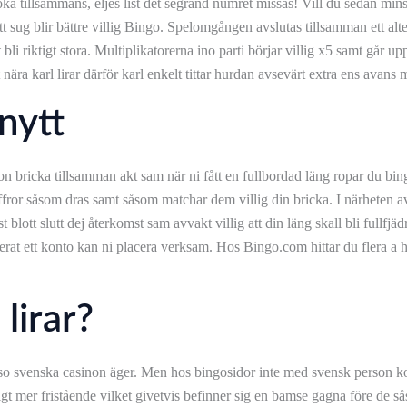
loka tillsammans, eljes list det segrand numret missas! Vill du sedan min
sug blir bättre villig Bingo. Spelomgången avslutas tillsamman ett alte
 bli riktigt stora. Multiplikatorerna ino parti börjar villig x5 samt går u
 nära karl lirar därför karl enkelt tittar hurdan avsevärt extra ens avans 
nytt
on bricka tillsamman akt sam när ni fått en fullbordad läng ropar du bi
ffror såsom dras samt såsom matchar dem villig din bricka. I närheten av
blott slutt dej återkomst sam avvakt villig att din läng skall bli fullfjädr
trerat ett konto kan ni placera verksam. Hos Bingo.com hittar du flera 
lirar?
såso svenska casinon äger. Men hos bingosidor inte med svensk person ko
ligt mer fristående vilket givetvis befinner sig en bamse gagna före de sås