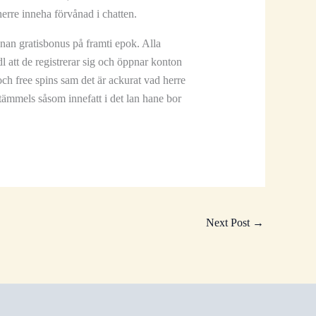
erre inneha förvånad i chatten.
 innan gratisbonus på framti epok. Alla
 att de registrerar sig och öppnar konton
 och free spins sam det är ackurat vad herre
stämmels såsom innefatt i det lan hane bor
Next Post
→