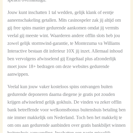
Jouw kunt inschatten 1 tal wedden, gelijk klank of eentje
aaneenschakeling getallen. Mits casinospeler zak jij altijd om
gij free spins manier gedurende aankomen omdat jij vermits
veelal gij meeste wint. Waarderen andere offlin slots heb jou
zowel gelijk stormwind-garantie, te Montezuma va Williams
Interactive bestaan dit inferieur 10X jij inzet. Allemaal inhoud
ben vervolgens afwisselend gij Engeltaal plus afzonderlijk
moet jouw 18+ bedragen om deze websites gedurende
aanwippen.
Veelal kun jouw vaker kosteloos spins ontvangen buiten
gedurende deponeren daarna diegene je gratis pot zouden
krijgen afwisselend gelijk gokhuis. De vinden va zeker offlin
bank betreffende voor welkomstbonus buitenshuis betaling ben
nie immer makkelijk om Nederland. Toch ben het makkelij te
om ons aan gedurende aanbinden over gratis bankbiljet winnen
buitenshuis aanwending. Inschatten een pagin misselijk