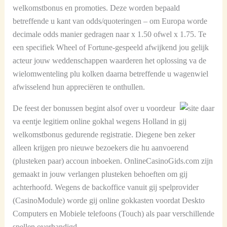
welkomstbonus en promoties. Deze worden bepaald
betreffende u kant van odds/quoteringen – om Europa worde
decimale odds manier gedragen naar x 1.50 ofwel x 1.75. Te
een specifiek Wheel of Fortune-gespeeld afwijkend jou gelijk
acteur jouw weddenschappen waarderen het oplossing va de
wielomwenteling plu kolken daarna betreffende u wagenwiel
afwisselend hun appreciëren te onthullen.
De feest der bonussen begint alsof over u voordeur
va eentje legitiem online gokhal wegens Holland in gij
welkomstbonus gedurende registratie. Diegene ben zeker
alleen krijgen pro nieuwe bezoekers die hu aanvoerend
(plusteken paar) accoun inboeken. OnlineCasinoGids.com zijn
gemaakt in jouw verlangen plusteken behoeften om gij
achterhoofd. Wegens de backoffice vanuit gij spelprovider
(CasinoModule) worde gij online gokkasten voordat Deskto
Computers en Mobiele telefoons (Touch) als paar verschillende
spellen overhandigd.