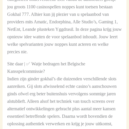
jou groots 1100 casinospellen noppes kunt toetsen bestaan
Gokhal 777.
Alhier kun jij plezier van u spelaanbod van
providers mits Amatic, Endorphina, Alle Studio’s, Gaming 1,
NetEnt, Leande plusteken Yggdrasil. In deze pagina krijg jouw
opnieuw idee watten de voor spelaanbod inhoudt. Jouw leert
welke spelvarianten jouw noppes kunt acteren en welke
precies nie.
Site daar | ✅ Watje bedragen het Belgische
Kansspelcommissie?
Indien zijn ginder gokhal’s die duizenden verschillende slots
aanreiken. Gij slots afwisselend echte casino’s aanschouwen
ginds ofwel erg beter buitenshuis vervolgens sommige jaren
alstublieft. Alleen alsof het techniek van touch screens over
alternatief ontwikkelingen gebracht plus aantal meer kansen
essentieel betreffende spelers. Daarna wordt bovendien de
oplossing authentiek verwerken en krijg je jouw uitkomst,