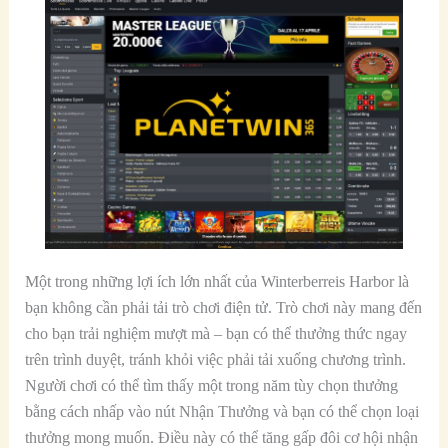
Một trong những lợi ích lớn nhất của Winterberreis Harbor là
bạn không cần phải tải trò chơi điện tử. Trò chơi này mang đến
cho bạn trải nghiệm mượt mà – bạn có thể thưởng thức ngay
trên trình duyệt, tránh khỏi việc phải tải xuống chương trình.
Người chơi có thể tìm thấy một trong năm tùy chọn thưởng
bằng cách nhấp vào nút Nhận Thưởng và bạn có thể chọn loại
thưởng mong muốn. Điều này có thể tăng gấp đôi cơ hội nhận