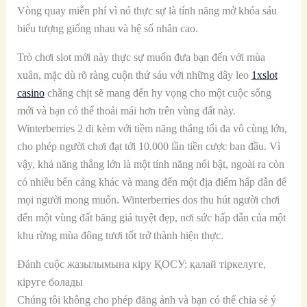
Vòng quay miễn phí vì nó thực sự là tính năng mở khóa sáu
biểu tượng giống nhau và hệ số nhân cao.
Trò chơi slot mới này thực sự muốn đưa bạn đến với mùa
xuân, mặc dù rõ ràng cuộn thứ sáu với những dây leo
1xslot
casino
chằng chịt sẽ mang đến hy vọng cho một cuộc sống
mới và bạn có thể thoải mái hơn trên vùng đất này.
Winterberries 2 đi kèm với tiềm năng thắng tối đa vô cùng lớn,
cho phép người chơi đạt tới 10.000 lần tiền cược ban đầu. Vì
vậy, khả năng thắng lớn là một tính năng nổi bật, ngoài ra còn
có nhiều bến cảng khác và mang đến một địa điểm hấp dẫn để
mọi người mong muốn. Winterberries dos thu hút người chơi
đến một vùng đất băng giá tuyệt đẹp, nơi sức hấp dẫn của một
khu rừng mùa đông tươi tốt trở thành hiện thực.
Đánh cuộc жазылымына кіру ҚОСУ: қалай тіркелуге,
кіруге болады
Chúng tôi không cho phép đăng ảnh và bạn có thể chia sẻ ý