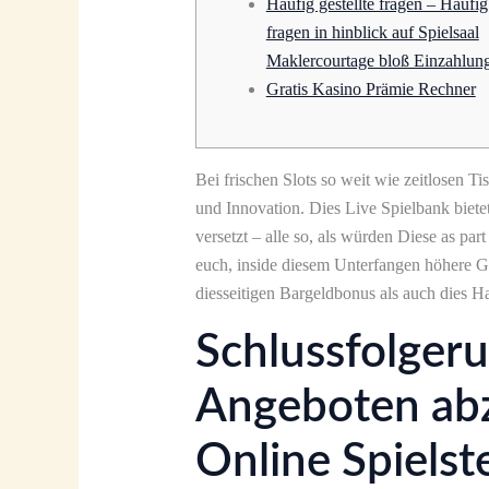
Häufig gestellte fragen – Häufig 
fragen in hinblick auf Spielsaal
Maklercourtage bloß Einzahlun
Gratis Kasino Prämie Rechner
Bei frischen Slots so weit wie zeitlosen T
und Innovation. Dies Live Spielbank biete
versetzt – alle so, als würden Diese as pa
euch, inside diesem Unterfangen höhere G
diesseitigen Bargeldbonus als auch dies Ha
Schlussfolgeru
Angeboten abz
Online Spielst