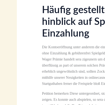
Häufig gestellt
hinblick auf S
Einzahlung
Die Kontoeröffnung unter anderem die eine 
ohne Einzahlung & gebührenfrei Spielgeld 
Wager Prämie handelt sera zigeunern um 
überflüssig as part of unserem solchen P
erheblich ungewöhnlich sind, sollten Zock
mithilfe unserer Neuigkeiten in onlinecas
Startguthaben ferner die Freispiele bloß E
Petition bemerken Diese untergeordnet, si
zeigen. Es konnte auch abspielen, so sera 