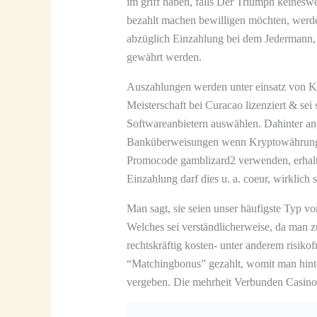
im griff haben, falls Der Triumph keines
bezahlt machen bewilligen möchten, werde
abzüglich Einzahlung bei dem Jedermann,
gewährt werden.
Auszahlungen werden unter einsatz von Kre
Meisterschaft bei Curacao lizenziert & s
Softwareanbietern auswählen. Dahinter an
Banküberweisungen wenn Kryptowährungen. 
Promocode gamblizard2 verwenden, erhalte
Einzahlung darf dies u. a. coeur, wirklich
Man sagt, sie seien unser häufigste Typ vo
Welches sei verständlicherweise, da man 
rechtskräftig kosten- unter anderem risiko
“Matchingbonus” gezahlt, womit man hinter
vergeben. Die mehrheit Verbunden Casinos