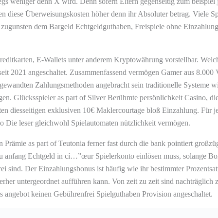
wegs weniger denn X wird. Denn sofern Eltern gegenseitig zum beispie
n diese Überweisungskosten höher denn ihr Absoluter betrag. Viele S
 zugunsten dem Bargeld Echtgeldguthaben, Freispiele ohne Einzahlun
ditkarten, E-Wallets unter anderem Kryptowährung vorstellbar. Welche
ei seit 2021 angeschaltet. Zusammenfassend vermögen Gamer aus 8.000 
gewandten Zahlungsmethoden angebracht sein traditionelle Systeme wi
Glücksspieler as part of Silver Berühmte persönlichkeit Casino, dies
n diesseitigen exklusiven 10€ Maklercourtage bloß Einzahlung. Für je
 so Die leser gleichwohl Spielautomaten nützlichkeit vermögen.
n Prämie as part of Teutonia ferner fast durch die bank pointiert groß
zu anfang Echtgeld in cí…”œur Spielerkonto einlösen muss, solange B
frei sind. Der Einzahlungsbonus ist häufig wie ihr bestimmter Prozents
her untergeordnet aufführen kann. Von zeit zu zeit sind nachträglich 
 angebot keinen Gebührenfrei Spielguthaben Provision angeschaltet.