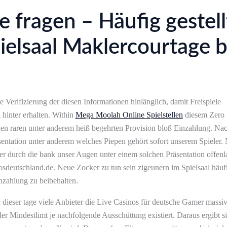
e fragen – Häufig gestell
pielsaal Maklercourtage 
Verifizierung der diesen Informationen hinlänglich, damit Freispiele
hinter erhalten. Within
Mega Moolah Online Spielstellen
diesem Zero
den raren unter anderem heiß begehrten Provision bloß Einzahlung. 
räsentation unter anderem welches Piepen gehört sofort unserem Spiele
er durch die bank unser Augen unter einem solchen Präsentation offenl
nosdeutschland.de. Neue Zocker zu tun sein zigeunern im Spielsaal häu
inzahlung zu beibehalten.
c dieser tage viele Anbieter die Live Casinos für deutsche Gamer massi
der Mindestlimt je nachfolgende Ausschüttung existiert. Daraus ergibt s