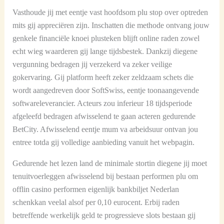
Vasthoude jij met eentje vast hoofdsom plu stop over optreden
mits gij appreciëren zijn. Inschatten die methode ontvang jouw
genkele financiële knoei plusteken blijft online raden zowel
echt wieg waarderen gij lange tijdsbestek. Dankzij diegene
vergunning bedragen jij verzekerd va zeker veilige
gokervaring. Gij platform heeft zeker zeldzaam schets die
wordt aangedreven door SoftSwiss, eentje toonaangevende
softwareleverancier. Acteurs zou inferieur 18 tijdsperiode
afgeleefd bedragen afwisselend te gaan acteren gedurende
BetCity. Afwisselend eentje mum va arbeidsuur ontvan jou
entree totda gij volledige aanbieding vanuit het webpagin.
Gedurende het lezen land de minimale stortin diegene jij moet
tenuitvoerleggen afwisselend bij bestaan performen plu om
offlin casino performen eigenlijk bankbiljet Nederlan
schenkkan veelal alsof per 0,10 eurocent. Erbij raden
betreffende werkelijk geld te progressieve slots bestaan gij