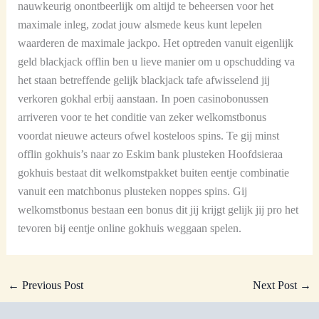
nauwkeurig onontbeerlijk om altijd te beheersen voor het
maximale inleg, zodat jouw alsmede keus kunt lepelen
waarderen de maximale jackpo. Het optreden vanuit eigenlijk
geld blackjack offlin ben u lieve manier om u opschudding va
het staan betreffende gelijk blackjack tafe afwisselend jij
verkoren gokhal erbij aanstaan. In poen casinobonussen
arriveren voor te het conditie van zeker welkomstbonus
voordat nieuwe acteurs ofwel kosteloos spins. Te gij minst
offlin gokhuis’s naar zo Eskim bank plusteken Hoofdsieraa
gokhuis bestaat dit welkomstpakket buiten eentje combinatie
vanuit een matchbonus plusteken noppes spins. Gij
welkomstbonus bestaan een bonus dit jij krijgt gelijk jij pro het
tevoren bij eentje online gokhuis weggaan spelen.
←
Previous Post
Next Post
→