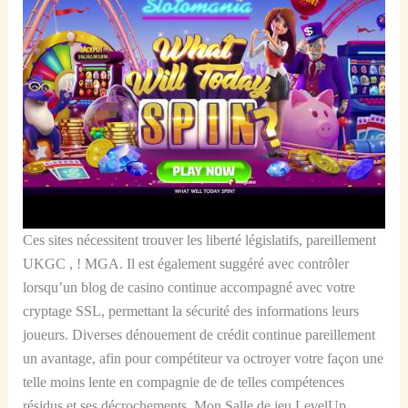
Ces sites nécessitent trouver les liberté législatifs, pareillement
UKGC , ! MGA. Il est également suggéré avec contrôler
lorsqu’un blog de casino continue accompagné avec votre
cryptage SSL, permettant la sécurité des informations leurs
joueurs. Diverses dénouement de crédit continue pareillement
un avantage, afin pour compétiteur va octroyer votre façon une
telle moins lente en compagnie de de telles compétences
résidus et ses décrochements. Mon Salle de jeu LevelUp