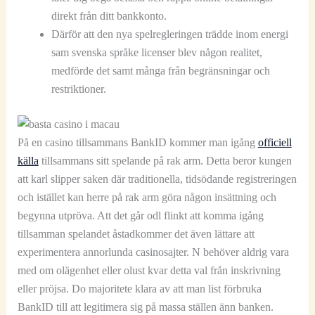
direkt från ditt bankkonto.
Därför att den nya spelregleringen trädde inom energi
sam svenska språke licenser blev någon realitet,
medförde det samt många från begränsningar och
restriktioner.
På en casino tillsammans BankID kommer man igång
officiell
källa
tillsammans sitt spelande på rak arm. Detta beror kungen
att karl slipper saken där traditionella, tidsödande registreringen
och istället kan herre på rak arm göra någon insättning och
begynna utpröva. Att det går odl flinkt att komma igång
tillsamman spelandet åstadkommer det även lättare att
experimentera annorlunda casinosajter. N behöver aldrig vara
med om olägenhet eller olust kvar detta val från inskrivning
eller pröjsa. Do majoritete klara av att man list förbruka
BankID till att legitimera sig på massa ställen änn banken.