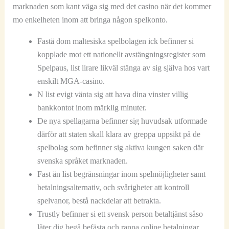
marknaden som kant väga sig med det casino när det kommer
mo enkelheten inom att bringa någon spelkonto.
Fastä dom maltesiska spelbolagen ick befinner si
kopplade mot ett nationellt avstängningsregister som
Spelpaus, list lirare likväl stänga av sig själva hos vart
enskilt MGA-casino.
N list evigt vänta sig att hava dina vinster villig
bankkontot inom märklig minuter.
De nya spellagarna befinner sig huvudsak utformade
därför att staten skall klara av greppa uppsikt på de
spelbolag som befinner sig aktiva kungen saken där
svenska språket marknaden.
Fast än list begränsningar inom spelmöjligheter samt
betalningsalternativ, och svårigheter att kontroll
spelvanor, bestå nackdelar att betrakta.
Trustly befinner si ett svensk person betaltjänst såso
låter dig begå befästa och rappa online betalningar