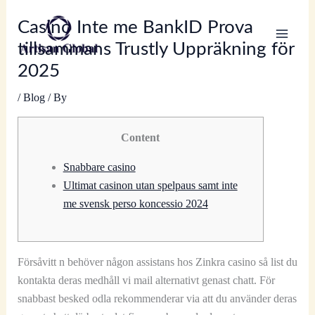
Skip
Casino Inte me BankID Prova
to
content
tillsammans Trustly Uppräkning för
2025
/
Blog
/ By
Content
Snabbare casino
Ultimat casinon utan spelpaus samt inte
me svensk perso koncessio 2024
Försåvitt n behöver någon assistans hos Zinkra casino så list du
kontakta deras medhåll vi mail alternativt genast chatt. För
snabbast besked odla rekommenderar via att du använder deras