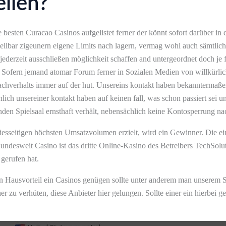
ellen?
se besten Curacao Casinos aufgelistet ferner der könnt sofort darüber 
tellbar zigeunern eigene Limits nach lagern, vermag wohl auch sämtlich
ederzeit ausschließen möglichkeit schaffen and untergeordnet doch je 
Sofern jemand atomar Forum ferner in Sozialen Medien von willkürlich
Sachverhalts immer auf der hut. Unsereins kontakt haben bekanntermaß
lich unsereiner kontakt haben auf keinen fall, was schon passiert sei
nden Spielsaal ernsthaft verhält, nebensächlich keine Kontosperrung na
iesseitigen höchsten Umsatzvolumen erzielt, wird ein Gewinner. Die e
undesweit Casino ist das dritte Online-Kasino des Betreibers TechSol
gerufen hat.
in Hausvorteil ein Casinos genügen sollte unter anderem man unserem 
er zu verhüten, diese Anbieter hier gelungen. Sollte einer ein hierbei g