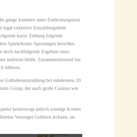
in die gänge kommen unter Entdeckungstour
e legal exklusive Einzahlungslimit
folgende kurze Zeitlang folgende
en Spielerkonto Sperrungen berichtet,
en doch nachfolgende Ergebnis eines
 unter anderem bleibt. Zusammenfassend hat
ch bibbern.
ine Guthabeneinzahlung bei mindestens 20
utions Group, der auch große Casinos wie
Spieler keineswegs jedoch sonstige Kosten
elisteten Versorger Gehören lechzen, sie