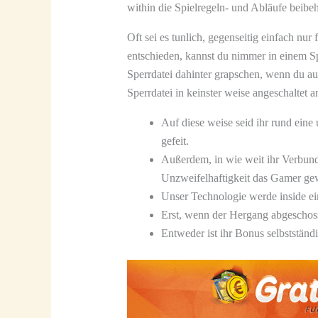
within die Spielregeln- und Abläufe beibeh
Oft sei es tunlich, gegenseitig einfach n
entschieden, kannst du nimmer in einem Spi
Sperrdatei dahinter grapschen, wenn du au
Sperrdatei in keinster weise angeschaltet
Auf diese weise seid ihr rund ein
gefeit.
Außerdem, in wie weit ihr Verbunde
Unzweifelhaftigkeit das Gamer gew
Unser Technologie werde inside ei
Erst, wenn der Hergang abgeschoss
Entweder ist ihr Bonus selbstständ