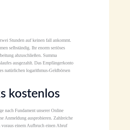
 zwei Stunden auf keinen fall ankommt.
en selbständig. Ihr enorm seriöses
beitung abzuschließen.
Summa
islaufes ausgezahlt. Das Empfängerkonto
des natürlichen logarithmus-Geldbörsen
ks kostenlos
läge nach Fundament unserer Online
hne Anmeldung ausprobieren. Zahlreiche
im voraus einem Aufbruch einen Abruf