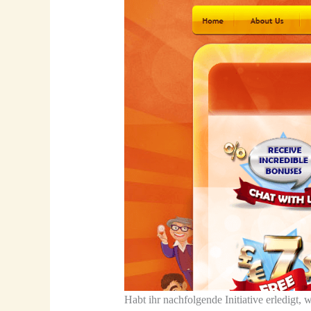
Habt ihr nachfolgende Initiative erledigt,