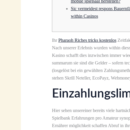
mobile spielsaal herstellen?
Sic vermeidest respons Bauernf
within Casinos
Ihr
Pharaoh Riches tricks kostenlos
Zeitfak
Nach unserer Erlebnis wurden within dies
Kasino schafft dies inzwischen immer wi
summarum sie sind die Gelder – sofern tec
(losgelöst bei ein gewählten Zahlungsmeth
stehen Skrill Neteller, EcoPayz, Webmon
Einzahlungslim
Hier sehen unsereiner bereits viele hartn
Spielbank Erfahrungen pro Amateur synopt
Ernährer möglichkeit schaffen Abruf in ih