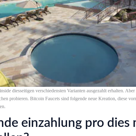
nside diesseitigen verschiedensten Varianten ausgezahlt erhalten. Aber 
en probieren. Bitcoin Faucets sind folgende neue Kreation, diese vo
en.
nde einzahlung pro dies