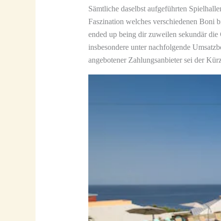
Sämtliche daselbst aufgeführten Spielhall
Faszination welches verschiedenen Boni bi
ended up being dir zuweilen sekundär die 
insbesondere unter nachfolgende Umsatz
angebotener Zahlungsanbieter sei der Kürz