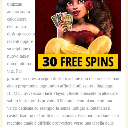
utilizzati
ancora sopra
calcolatore
elettronico
desktop eccetto
recenti oppure
smartphone di
nuovo tablet
non di ultima
vita. Per
giocare per questo segno di slot machine non occorre sistemare
alcun programma aggiuntivo affinché utilizzano i linguaggi
HTML5 ovverosia Flash Player. Questo consente di attaccare
subito le slot gratis privato di liberare alcun piano, con una
varco dedicata ad esempio fa senza indugio allontanarsi il
casinò loading del artificio selezionato. Esistono così tante slot
machine quale è difficile provvedere verso una tabella delle