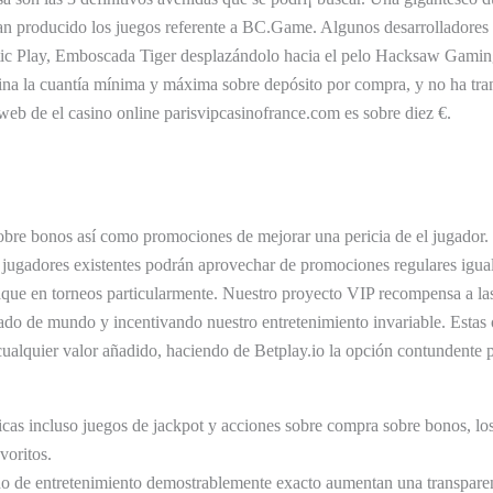
llan producido los juegos referente a BC.Game. Algunos desarrolladores 
ic Play, Emboscada Tiger desplazándolo hacia el pelo Hacksaw Gaming 
na la cuantía mínima y máxima sobre depósito por compra, y no ha tran
web de el casino online parisvipcasinofrance.com es sobre diez €.
obre bonos así­ como promociones de mejorar una pericia de el jugador.
s jugadores existentes podrán aprovechar de promociones regulares igua
aque en torneos particularmente. Nuestro proyecto VIP recompensa a la
cado de mundo y incentivando nuestro entretenimiento invariable. Estas
cualquier valor añadido, haciendo de Betplay.io la opción contundente p
s incluso juegos de jackpot y acciones sobre compra sobre bonos, los
avoritos.
do de entretenimiento demostrablemente exacto aumentan una transparen