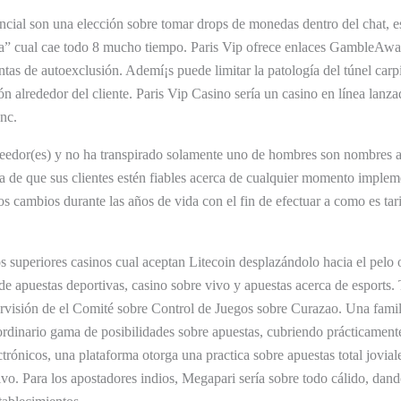
ncial son una elección sobre tomar drops de monedas dentro del chat, e
sa” cual cae todo 8 mucho tiempo. Paris Vip ofrece enlaces GambleAwa
ntas de autoexclusión. Ademí¡s puede limitar la patologí­a del túnel car
n alrededor del cliente. Paris Vip Casino serí­a un casino en línea lanz
nc.
roveedor(es) y no ha transpirado solamente uno de hombres son nombres
a de que sus clientes estén fiables acerca de cualquier momento implem
s cambios durante las años de vida con el fin de efectuar a como es tar
 superiores casinos cual aceptan Litecoin desplazándolo hacia el pelo o
 de apuestas deportivas, casino sobre vivo y apuestas acerca de esports.
upervisión de el Comité sobre Control de Juegos sobre Curazao. Una famil
dinario gama de posibilidades sobre apuestas, cubriendo prácticamente 
ectrónicos, una plataforma otorga una practica sobre apuestas total jovia
vo. Para los apostadores indios, Megapari serí­a sobre todo cálido, dand