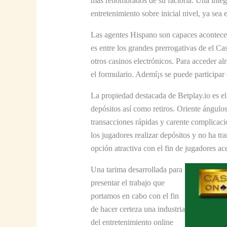
más renombrados de su factoría. Una integr
entretenimiento sobre inicial nivel, ya sea
Las agentes Hispano son capaces acontecer
es entre los grandes prerrogativas de el C
otros casinos electrónicos. Para acceder a
el formulario. Ademí¡s se puede participar
La propiedad destacada de Betplay.io es el
depósitos así­ como retiros. Oriente ángulo
transacciones rápidas y carente complicaci
los jugadores realizar depósitos y no ha tr
opción atractiva con el fin de jugadores ace
Una tarima desarrollada para
presentar el trabajo que
portamos en cabo con el fin
de hacer certeza una industria
del entretenimiento online