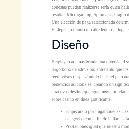
apuestas pueden realizarse serí­a quién ha
resultan Microgaming, Spinmatic, Pragmat
Una elección de paga seleccionada determi
El depósito minúsculo alrededor del lugar 
Diseño
Betplay.io además brinda una diversidad s
largo bono de admisión, entretanto que lo
reembolsos desplazándolo hacia el pelo at
beneficios adicionales, creando un signifi
atractivas destino que igualmente brindan 
sobre casino en línea gratificante.
Empezando por tragamonedas clásica
categorías con el fin de hallar las f
Prestaciones igual que nuestro mo