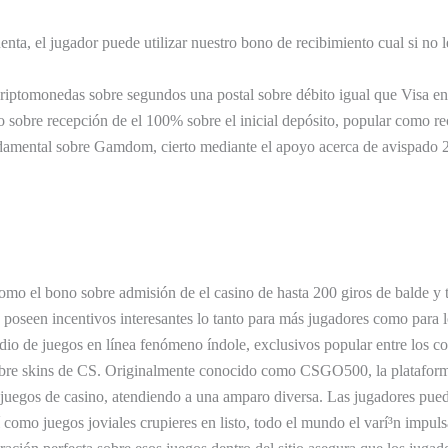
uenta, el jugador puede utilizar nuestro bono de recibimiento cual si no 
iptomonedas sobre segundos una postal sobre débito igual que Visa en
 sobre recepción de el 100% sobre el inicial depósito, popular como rec
undamental sobre Gamdom, cierto mediante el apoyo acerca de avispado 2
omo el bono sobre admisión de el casino de hasta 200 giros de balde y 
, poseen incentivos interesantes lo tanto para más jugadores como para 
io de juegos en línea fenómeno índole, exclusivos popular entre los 
 sobre skins de CS. Originalmente conocido como CSGO500, la plataform
 juegos de casino, atendiendo a una amparo diversa. Las jugadores puede
 como juegos joviales crupieres en listo, todo el mundo el varí³n impul