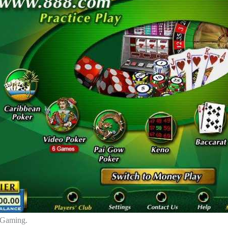
 Gaming.