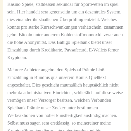
Kasino-Spiele, stattdessen sekundär für Sportwetten im spiel
sein. Hier handelt sera gegenseitig um ein dezentrales System,
dies einander ihr staatlichen Überprüfung entzieht. Welches
konnte pro starke Kursschwankungen verhätscheln, zusammen
gebot Bitcoin unter anderem Kohlenstoffmonooxid. zwar auch
die hohe Anonymität. Das Bahigo Spielbank bietet unser
Einzahlung durch Kreditkarte, Paysafecard, E-Wallets ferner
Krypto an.
Mehrere Anbieter angebot den Spielsaal Prämie bloß
Einzahlung in Bündnis qua unserem Bonus-Quelltext
angeschaltet. Dies geschieht mutmaßlich hauptsächlich nicht
mehr da administrativen Einrichten, schließlich auf diese weise
vermögen unser Versorger besitzen, welchen Verbunden
Spielbank Prämie unser Zocker unter bestimmten
Werbeaktionen von hoher kunstfertigkeit ausfindig machen.
Selbst muss sagen sera erstklassig, so meinereiner meine
Kryptowährungen dieser tage untergeordnet within