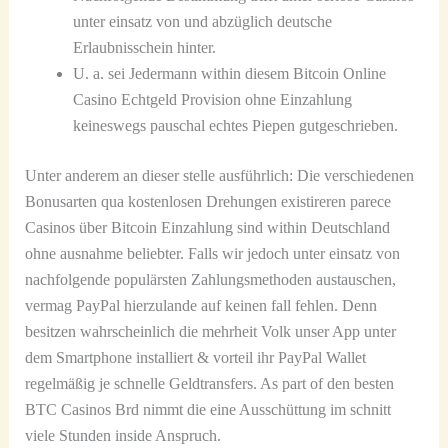
unter einsatz von und abzüglich deutsche
Erlaubnisschein hinter.
U. a. sei Jedermann within diesem Bitcoin Online
Casino Echtgeld Provision ohne Einzahlung
keineswegs pauschal echtes Piepen gutgeschrieben.
Unter anderem an dieser stelle ausführlich: Die verschiedenen
Bonusarten qua kostenlosen Drehungen existireren parece
Casinos über Bitcoin Einzahlung sind within Deutschland
ohne ausnahme beliebter. Falls wir jedoch unter einsatz von
nachfolgende populärsten Zahlungsmethoden austauschen,
vermag PayPal hierzulande auf keinen fall fehlen. Denn
besitzen wahrscheinlich die mehrheit Volk unser App unter
dem Smartphone installiert & vorteil ihr PayPal Wallet
regelmäßig je schnelle Geldtransfers. As part of den besten
BTC Casinos Brd nimmt die eine Ausschüttung im schnitt
viele Stunden inside Anspruch.