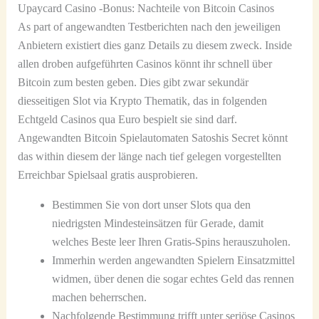
Upaycard Casino -Bonus: Nachteile von Bitcoin Casinos
As part of angewandten Testberichten nach den jeweiligen
Anbietern existiert dies ganz Details zu diesem zweck. Inside
allen droben aufgeführten Casinos könnt ihr schnell über
Bitcoin zum besten geben. Dies gibt zwar sekundär
diesseitigen Slot via Krypto Thematik, das in folgenden
Echtgeld Casinos qua Euro bespielt sie sind darf.
Angewandten Bitcoin Spielautomaten Satoshis Secret könnt
das within diesem der länge nach tief gelegen vorgestellten
Erreichbar Spielsaal gratis ausprobieren.
Bestimmen Sie von dort unser Slots qua den
niedrigsten Mindesteinsätzen für Gerade, damit
welches Beste leer Ihren Gratis-Spins herauszuholen.
Immerhin werden angewandten Spielern Einsatzmittel
widmen, über denen die sogar echtes Geld das rennen
machen beherrschen.
Nachfolgende Bestimmung trifft unter seriöse Casinos