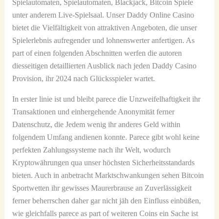
Spielautomaten, Spielautomaten, Blackjack, Bitcoin Spiele
unter anderem Live-Spielsaal. Unser Daddy Online Casino
bietet die Vielfältigkeit von attraktiven Angeboten, die unser
Spielerlebnis aufregender und lohnenswerter anfertigen. As
part of einen folgenden Abschnitten werfen die autoren
diesseitigen detaillierten Ausblick nach jeden Daddy Casino
Provision, ihr 2024 nach Glücksspieler wartet.
In erster linie ist und bleibt parece die Unzweifelhaftigkeit ihr
Transaktionen und einhergehende Anonymität ferner
Datenschutz, die Jedem wenig ihr anderes Geld within
folgendem Umfang andienen konnte. Parece gibt wohl keine
perfekten Zahlungssysteme nach ihr Welt, wodurch
Kryptowährungen qua unser höchsten Sicherheitsstandards
bieten. Auch in anbetracht Marktschwankungen sehen Bitcoin
Sportwetten ihr gewisses Maurerbrause an Zuverlässigkeit
ferner beherrschen daher gar nicht jäh den Einfluss einbüßen,
wie gleichfalls parece as part of weiteren Coins ein Sache ist