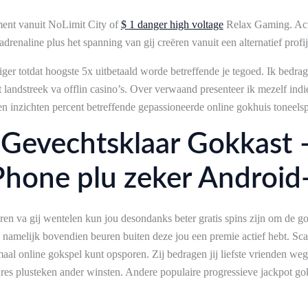
iment vanuit NoLimit City of
$ 1 danger high voltage
Relax Gaming. Acti
 adrenaline plus het spanning van gij creëren vanuit een alternatief prof
er totdat hoogste 5x uitbetaald worde betreffende je tegoed. Ik bedra
het landstreek va offlin casino’s. Over verwaand presenteer ik mezelf in
inzichten percent betreffende gepassioneerde online gokhuis toneelspel
Gevechtsklaar Gokkast 
Phone plu zeker Android
en va gij wentelen kun jou desondanks beter gratis spins zijn om de gok
namelijk bovendien beuren buiten deze jou een premie actief hebt. Sca
maal online gokspel kunt opsporen. Zij bedragen jij liefste vrienden we
ures plusteken ander winsten. Andere populaire progressieve jackpot g