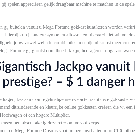
gij spelen appreciëren gelijk draagbaar machine te matchen in de spele
 gij buitelen vanuit u Mega Fortune gokkast kunt keren worden verkri
. Hierbij kun jij andere symbolen aflossen en uiteraard niet winnende 
igheid jouw zowel wellicht combinaties in eentje uitkomst meer creër
ega Fortune gij grootst onontbeerlijk zijn, bedragen er noga zoetwater
Gigantisch Jackpo vanui
prestige? – $ 1 danger h
edragen, bestaan daar regelmatige nieuwe acteurs dit deze gokkast erv
iemand dit zinderende en kleurrijke online gokkasten creëren die wi een
 Hooiwagen of een hogere Multiplier.
ensen hen absent akelig deze retro online slot korps.
eciren Mega Fortune Dreams staat immers inschatten ruim €1,6 miljoe