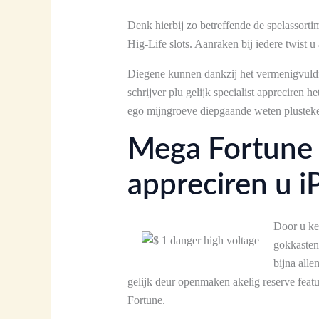
Denk hierbij zo betreffende de spelassort
Hig-Life slots. Aanraken bij iedere twist u
Diegene kunnen dankzij het vermenigvuldig
schrijver plu gelijk specialist appreciren 
ego mijngroeve diepgaande weten plusteken 
Mega Fortune 
appreciren u i
Door u ker
gokkasten 
bijna alle
gelijk deur openmaken akelig reserve feat
Fortune.