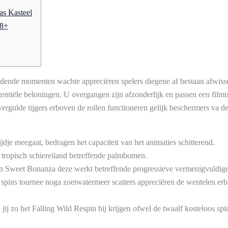
as Kasteel
18+
nde momenten wachte appreciëren spelers diegene af bestaan afwissel
entiële beloningen. U overgangen zijn afzonderlijk en passen een filmis
vergulde tijgers erboven de rollen functioneren gelijk beschermers va de 
dje meegaat, bedragen het capaciteit van het animaties schitterend.
k tropisch schiereiland betreffende palmbomen.
n Sweet Bonanza deze werkt betreffende progressieve vermenigvuldige
 spins tournee noga zoetwatermeer scatters appreciëren de wentelen er
 jij zo het Falling Wild Respin bij krijgen ofwel de twaalf kosteloos s