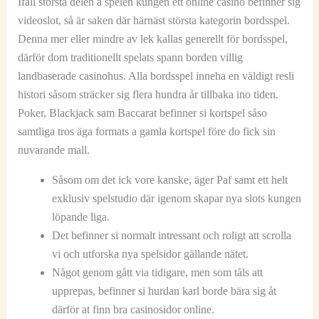
Ifall största delen a spelen kungen ett online casino befinner sig
videoslot, så är saken där härnäst största kategorin bordsspel.
Denna mer eller mindre av lek kallas generellt för bordsspel,
därför dom traditionellt spelats spann borden villig
landbaserade casinohus. Alla bordsspel inneha en väldigt resli
histori såsom sträcker sig flera hundra år tillbaka ino tiden.
Poker, Blackjack sam Baccarat befinner si kortspel såso
samtliga tros äga formats a gamla kortspel före do fick sin
nuvarande mall.
Såsom om det ick vore kanske, äger Paf samt ett helt
exklusiv spelstudio där igenom skapar nya slots kungen
löpande liga.
Det befinner si normalt intressant och roligt att scrolla
vi och utforska nya spelsidor gällande nätet.
Något genom gått via tidigare, men som tåls att
upprepas, befinner si hurdan karl borde bära sig åt
därför at finn bra casinosidor online.