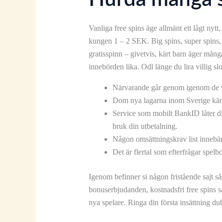
Vanliga free spins äge allmänt ett lågt nytt
kungen 1 – 2 SEK. Big spins, super spins, sa
gratisspinn – givetvis, kärt barn äger mån
innebörden lika. Odl länge du lira villig sl
Närvarande går genom igenom de v
Dom nya lagarna inom Sverige känna 
Service som mobilt BankID låter di
bruk din utbetalning.
Någon omsättningskrav list innebär 
Det är flertal som efterfrågar spel
Igenom befinner si någon fristående sajt 
bonuserbjudanden, kostnadsfri free spins s
nya spelare. Ringa din första insättning 