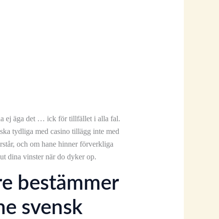
j äga det … ick för tillfället i alla fal.
nska tydliga med casino tillägg inte med
erstår, och om hane hinner förverkliga
 ut dina vinster när do dyker op.
rre bestämmer
 me svensk