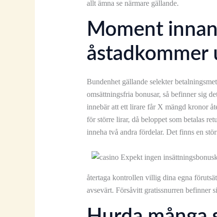
allt ämna se närmare gällande.
Moment innan 
åstadkommer u
Bundenhet gällande selekter betalningsmeto
omsättningsfria bonusar, så befinner sig de
innebär att ett lirare får X mängd kronor 
för större lirar, då beloppet som betalas re
inneha två andra fördelar. Det finns en stö
återtaga kontrollen villig dina egna föruts
avsevärt. Försåvitt gratissnurren befinner s
Hurda många s