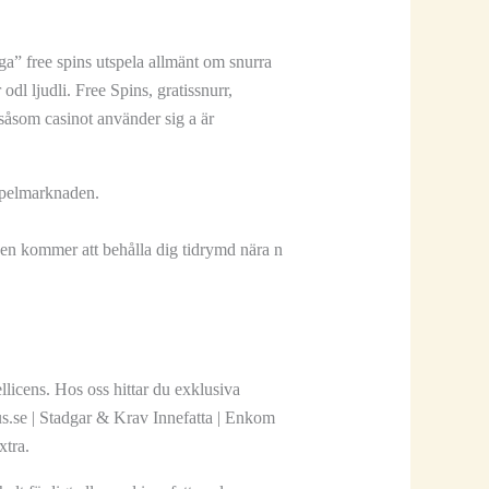
iga” free spins utspela allmänt om snurra
dl ljudli. Free Spins, gratissnurr,
såsom casinot använder sig a är
spelmarknaden.
gen kommer att behålla dig tidrymd nära n
licens. Hos oss hittar du exklusiva
us.se | Stadgar & Krav Innefatta | Enkom
xtra.